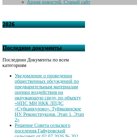
Архив новостей. Старый сайт
2026
Последние документы
Последнии Документы по всем
категориям
Уведомление о проведении
общественных обсуждений по
предварительным материалам
оценки воздействия на
окружающую среду, по объекту
«НПС МН НКК ЛПДС
«Субханкулово». Туймазинское
НУ. Реконструкция. Этап 1. Этап
2»
Решение Совета сельского
поселения Гафуровский
сельсовет от 02.07.2026 № 202