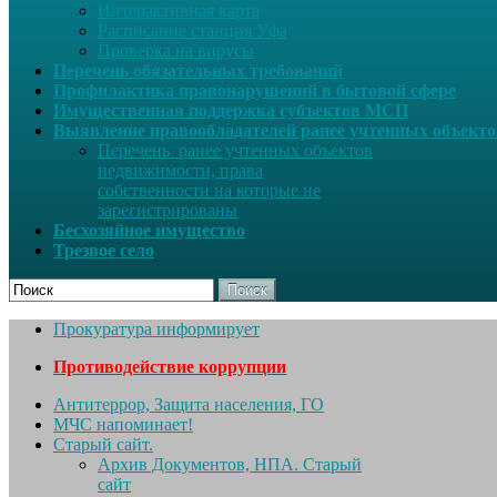
Интерактивная карта
Расписание станция Уфа
Проверка на вирусы
Перечень обязательных требований
Профилактика правонарушений в бытовой сфере
Имущественная поддержка субъектов МСП
Выявление правообладателей ранее учтенных объект
Перечень ранее учтенных объектов
недвижимости, права
собственности на которые не
зарегистрированы
Бесхозяйное имущество
Трезвое село
Поиск
Прокуратура информирует
Противодействие коррупции
Антитеррор, Защита населения, ГО
МЧС напоминает!
Старый сайт.
Архив Документов, НПА. Старый
сайт