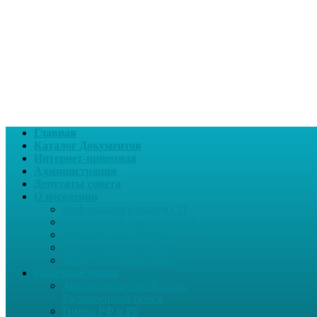
Главная
Каталог Документов
Интернет-приемная
Администрация
Депутаты совета
О поселении
Информация о нашем СП
Реквизиты Администрации
Летопись села Дуслык
Историческая справка
ЛПДС «Субханкулово»
Полезные опции
Законодательство России.
Расширенный поиск
Гимны РФ и РБ