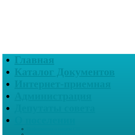
Главная
Каталог Документов
Интернет-приемная
Администрация
Депутаты совета
О поселении
Информация о нашем СП
Реквизиты Администрации