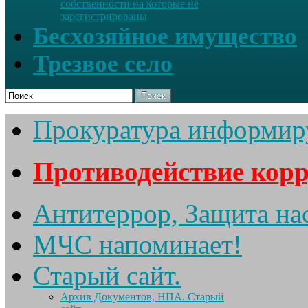
собственности на которые не
зарегистрированы
Бесхозяйное имущество
Трезвое село
Поиск
Прокуратура информир
Противодействие кор
Антитеррор, Защита на
МЧС напоминает!
Старый сайт.
Архив Документов, НПА. Старый