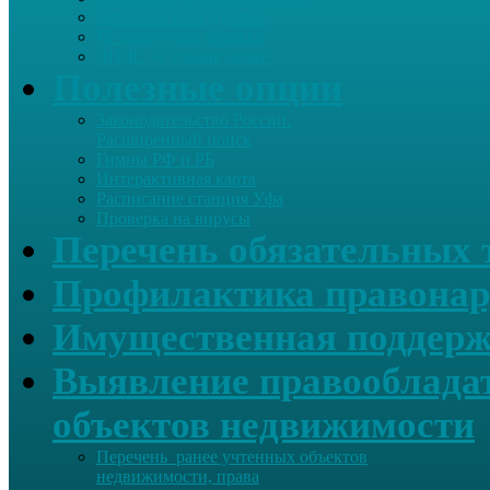
Летопись села Дуслык
Историческая справка
ЛПДС «Субханкулово»
Полезные опции
Законодательство России.
Расширенный поиск
Гимны РФ и РБ
Интерактивная карта
Расписание станция Уфа
Проверка на вирусы
Перечень обязательных 
Профилактика правонар
Имущественная поддерж
Выявление правообладат
объектов недвижимости
Перечень ранее учтенных объектов
недвижимости, права