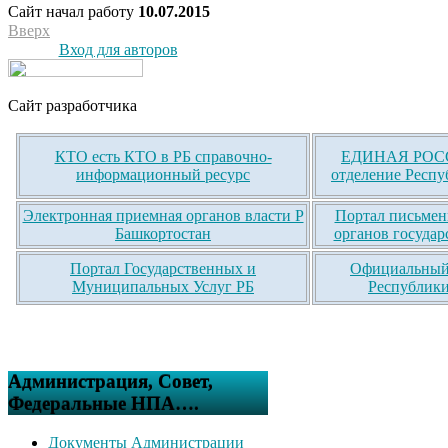
Сайт начал работу
10.07.2015
Вверх
Вход для авторов
Сайт разработчика
КТО есть КТО в РБ справочно-
ЕДИНАЯ РОСС
информационный ресурс
отделение Респу
Электронная приемная органов власти Р
Портал письмен
Башкортостан
органов государ
Портал Государственных и
Официальный 
Муниципальных Услуг РБ
Республики
Администрация, Совет,
Федеральные НПА….
Документы Администрации