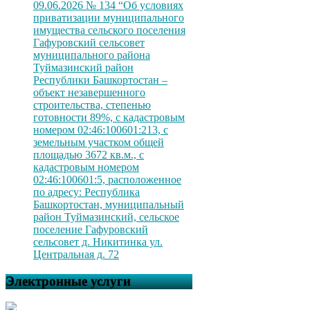
09.06.2026 № 134 “Об условиях
приватизации муниципального
имущества сельского поселения
Гафуровский сельсовет
муниципального района
Туймазинский район
Республики Башкортостан –
объект незавершенного
строительства, степенью
готовности 89%, с кадастровым
номером 02:46:100601:213, с
земельным участком общей
площадью 3672 кв.м., с
кадастровым номером
02:46:100601:5, расположенное
по адресу: Республика
Башкортостан, муниципальный
район Туймазинский, сельское
поселение Гафуровский
сельсовет д. Никитинка ул.
Центральная д. 72
Электронные услуги