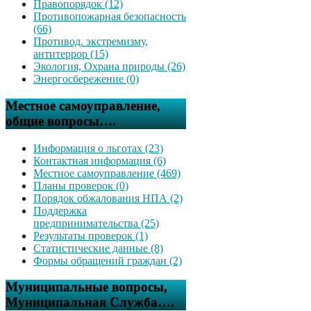
Правопорядок (12)
Противопожарная безопасность
(66)
Противод. экстремизму,
антитеррор (15)
Экология, Охрана природы (26)
Энергосбережение (0)
Местное самоуправление,
общие вопросы….
Информация о льготах (23)
Контактная информация (6)
Местное самоуправление (469)
Планы проверок (0)
Порядок обжалования НПА (2)
Поддержка
предпринимательства (25)
Результаты проверок (1)
Статистические данные (8)
Формы обращений граждан (2)
Муниципальные вопросы,
Муниципальная Служба….