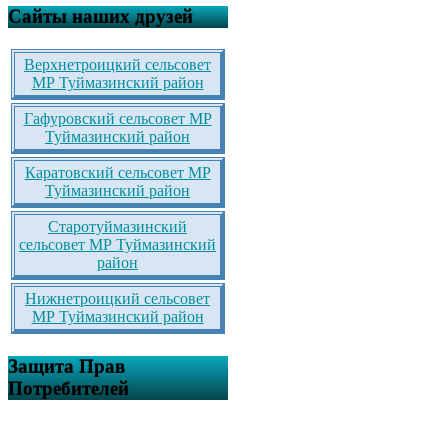
Сайты наших друзей
Верхнетроицкий сельсовет
МР Туймазинский район
Гафуровский сельсовет МР
Туймазинский район
Каратовский сельсовет МР
Туймазинский район
Старотуймазинский
сельсовет МР Туймазинский
район
Нижнетроицкий сельсовет
МР Туймазинский район
Защита Прав
Потребителей