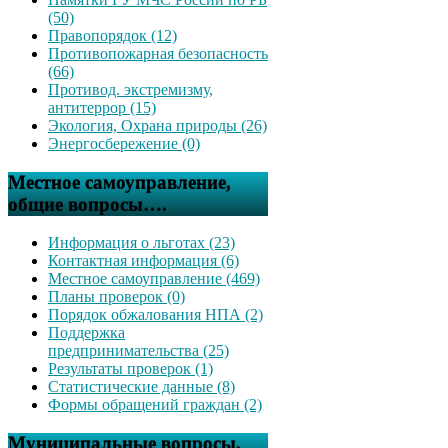
(50)
Правопорядок (12)
Противопожарная безопасность
(66)
Противод. экстремизму,
антитеррор (15)
Экология, Охрана природы (26)
Энергосбережение (0)
Местное самоуправление,
общие вопросы….
Информация о льготах (23)
Контактная информация (6)
Местное самоуправление (469)
Планы проверок (0)
Порядок обжалования НПА (2)
Поддержка
предпринимательства (25)
Результаты проверок (1)
Статистические данные (8)
Формы обращений граждан (2)
Муниципальные вопросы,