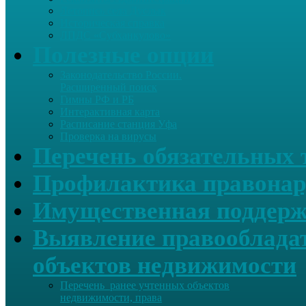
Летопись села Дуслык
Историческая справка
ЛПДС «Субханкулово»
Полезные опции
Законодательство России.
Расширенный поиск
Гимны РФ и РБ
Интерактивная карта
Расписание станция Уфа
Проверка на вирусы
Перечень обязательных 
Профилактика правонар
Имущественная поддерж
Выявление правообладат
объектов недвижимости
Перечень ранее учтенных объектов
недвижимости, права