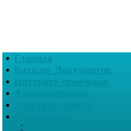
Главная
Каталог Документов
Интернет-приемная
Администрация
Депутаты совета
О поселении
Информация о нашем СП
Реквизиты Администрации