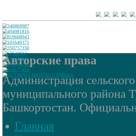
Авторские права
Администрация сельского
муниципального района Т
Башкортостан. Официальный
Главная