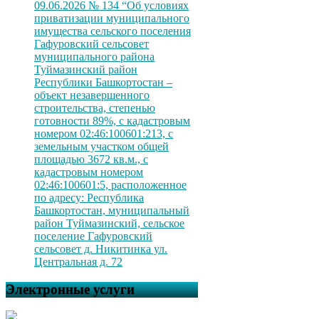
09.06.2026 № 134 “Об условиях
приватизации муниципального
имущества сельского поселения
Гафуровский сельсовет
муниципального района
Туймазинский район
Республики Башкортостан –
объект незавершенного
строительства, степенью
готовности 89%, с кадастровым
номером 02:46:100601:213, с
земельным участком общей
площадью 3672 кв.м., с
кадастровым номером
02:46:100601:5, расположенное
по адресу: Республика
Башкортостан, муниципальный
район Туймазинский, сельское
поселение Гафуровский
сельсовет д. Никитинка ул.
Центральная д. 72
Электронные услуги