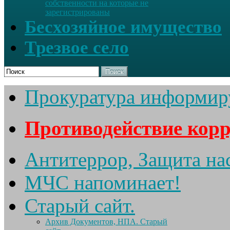
собственности на которые не
зарегистрированы
Бесхозяйное имущество
Трезвое село
Поиск
Прокуратура информир
Противодействие кор
Антитеррор, Защита на
МЧС напоминает!
Старый сайт.
Архив Документов, НПА. Старый