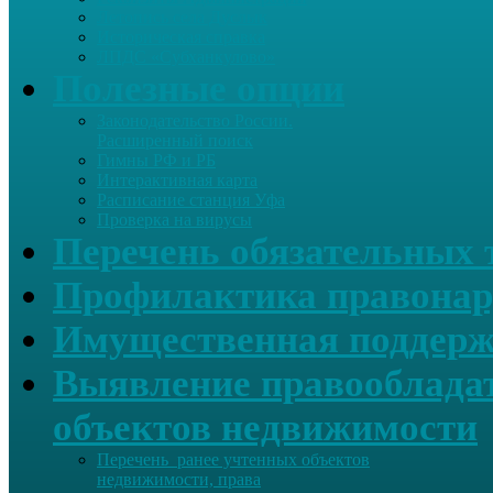
Летопись села Дуслык
Историческая справка
ЛПДС «Субханкулово»
Полезные опции
Законодательство России.
Расширенный поиск
Гимны РФ и РБ
Интерактивная карта
Расписание станция Уфа
Проверка на вирусы
Перечень обязательных 
Профилактика правонар
Имущественная поддерж
Выявление правообладат
объектов недвижимости
Перечень ранее учтенных объектов
недвижимости, права