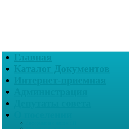
Главная
Каталог Документов
Интернет-приемная
Администрация
Депутаты совета
О поселении
Информация о нашем СП
Реквизиты Администрации