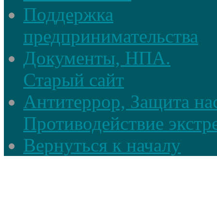
Поддержка
предпринимательства
Документы, НПА.
Старый сайт
Антитеррор, Защита на
Противодействие экстр
Вернуться к началу