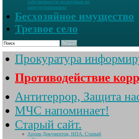
собственности на которые не
зарегистрированы
Бесхозяйное имущество
Трезвое село
Поиск
Прокуратура информир
Противодействие кор
Антитеррор, Защита на
МЧС напоминает!
Старый сайт.
Архив Документов, НПА. Старый