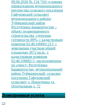
09.06.2026 № 134 “Об условиях
приватизации муниципального
имущества сельского поселения
Гафуровский сельсовет
муниципального района
Туймазинский район
Республики Башкортостан –
объект незавершенного
строительства, степенью
готовности 89%, с кадастровым
номером 02:46:100601:213, с
земельным участком общей
площадью 3672 кв.м., с
кадастровым номером
02:46:100601:5, расположенное
по адресу: Республика
Башкортостан, муниципальный
район Туймазинский, сельское
поселение Гафуровский
сельсовет д. Никитинка ул.
Центральная д. 72
Электронные услуги