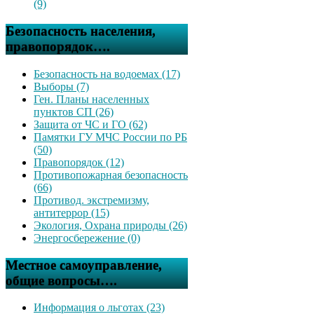
(9)
Безопасность населения,
правопорядок….
Безопасность на водоемах (17)
Выборы (7)
Ген. Планы населенных
пунктов СП (26)
Защита от ЧС и ГО (62)
Памятки ГУ МЧС России по РБ
(50)
Правопорядок (12)
Противопожарная безопасность
(66)
Противод. экстремизму,
антитеррор (15)
Экология, Охрана природы (26)
Энергосбережение (0)
Местное самоуправление,
общие вопросы….
Информация о льготах (23)