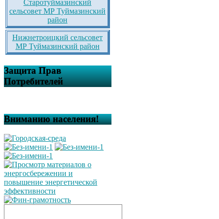
Старотуймазинский
сельсовет МР Туймазинский
район
Нижнетроицкий сельсовет
МР Туймазинский район
Защита Прав
Потребителей
Вниманию населения!