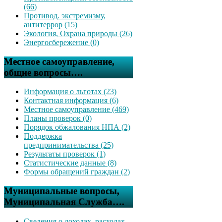
(66)
Противод. экстремизму,
антитеррор (15)
Экология, Охрана природы (26)
Энергосбережение (0)
Местное самоуправление,
общие вопросы….
Информация о льготах (23)
Контактная информация (6)
Местное самоуправление (469)
Планы проверок (0)
Порядок обжалования НПА (2)
Поддержка
предпринимательства (25)
Результаты проверок (1)
Статистические данные (8)
Формы обращений граждан (2)
Муниципальные вопросы,
Муниципальная Служба….
Сведения о доходах, расходах,