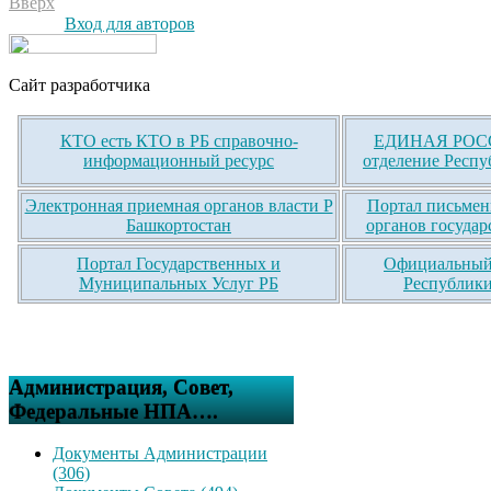
Вверх
Вход для авторов
Сайт разработчика
КТО есть КТО в РБ справочно-
ЕДИНАЯ РОСС
информационный ресурс
отделение Респу
Электронная приемная органов власти Р
Портал письмен
Башкортостан
органов государ
Портал Государственных и
Официальный 
Муниципальных Услуг РБ
Республики
Администрация, Совет,
Федеральные НПА….
Документы Администрации
(306)