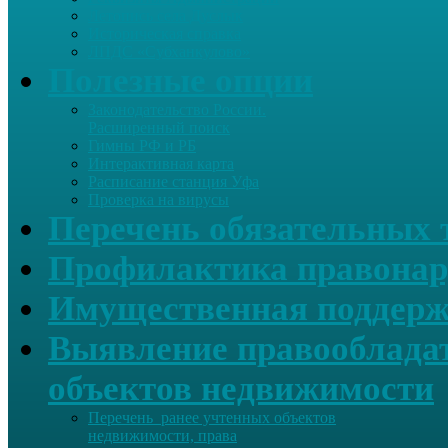
Летопись села Дуслык
Историческая справка
ЛПДС «Субханкулово»
Полезные опции
Законодательство России.
Расширенный поиск
Гимны РФ и РБ
Интерактивная карта
Расписание станция Уфа
Проверка на вирусы
Перечень обязательных 
Профилактика правонар
Имущественная поддерж
Выявление правообладат
объектов недвижимости
Перечень ранее учтенных объектов
недвижимости, права