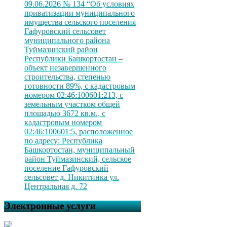
09.06.2026 № 134 “Об условиях
приватизации муниципального
имущества сельского поселения
Гафуровский сельсовет
муниципального района
Туймазинский район
Республики Башкортостан –
объект незавершенного
строительства, степенью
готовности 89%, с кадастровым
номером 02:46:100601:213, с
земельным участком общей
площадью 3672 кв.м., с
кадастровым номером
02:46:100601:5, расположенное
по адресу: Республика
Башкортостан, муниципальный
район Туймазинский, сельское
поселение Гафуровский
сельсовет д. Никитинка ул.
Центральная д. 72
Электронные услуги