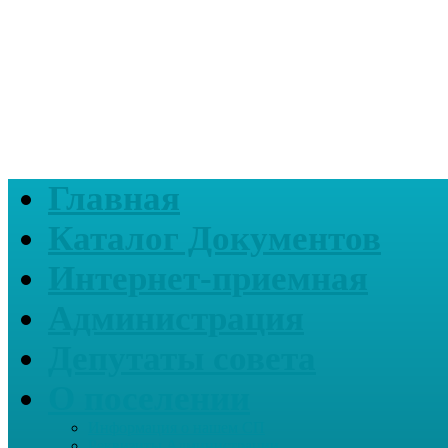
Главная
Каталог Документов
Интернет-приемная
Администрация
Депутаты совета
О поселении
Информация о нашем СП
Реквизиты Администрации