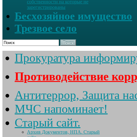
собственности на которые не
зарегистрированы
Бесхозяйное имущество
Трезвое село
Поиск
Прокуратура информир
Противодействие кор
Антитеррор, Защита на
МЧС напоминает!
Старый сайт.
Архив Документов, НПА. Старый