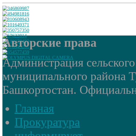
Авторские права
Администрация сельского
муниципального района Т
Башкортостан. Официальный
Главная
Прокуратура
информирует