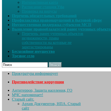
Интерактивная карта
Расписание станция Уфа
Проверка на вирусы
Перечень обязательных требований
Профилактика правонарушений в бытовой сфере
Имущественная поддержка субъектов МСП
Выявление правообладателей ранее учтенных объект
Перечень ранее учтенных объектов
недвижимости, права
собственности на которые не
зарегистрированы
Бесхозяйное имущество
Трезвое село
Поиск
Прокуратура информирует
Противодействие коррупции
Антитеррор, Защита населения, ГО
МЧС напоминает!
Старый сайт.
Архив Документов, НПА. Старый
сайт