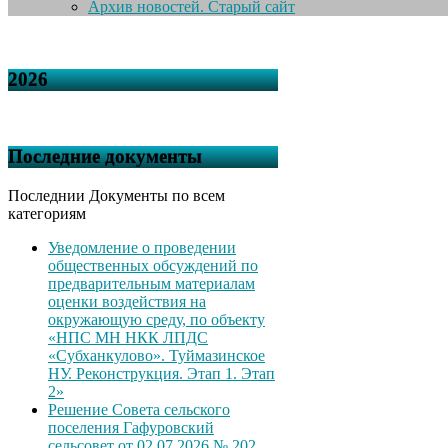
Архив новостей. Старый сайт
2026
Последние документы
Последнии Документы по всем
категориям
Уведомление о проведении
общественных обсуждений по
предварительным материалам
оценки воздействия на
окружающую среду, по объекту
«НПС МН НКК ЛПДС
«Субханкулово». Туймазинское
НУ. Реконструкция. Этап 1. Этап
2»
Решение Совета сельского
поселения Гафуровский
сельсовет от 02.07.2026 № 202