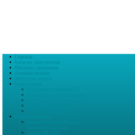
Главная
Каталог Документов
Интернет-приемная
Администрация
Депутаты совета
О поселении
Информация о нашем СП
Реквизиты Администрации
Летопись села Дуслык
Историческая справка
ЛПДС «Субханкулово»
Полезные опции
Законодательство России.
Расширенный поиск
Гимны РФ и РБ