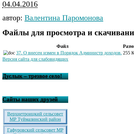
04.04.2016
автор:
Валентина Паромонова
Файлы для просмотра и скачивани
Файл
Разм
37. О внесен измен в Порядок Администр доходов.
255 
Версия сайта для слабовидящих
Дуслык – трезвое село!
Сайты наших друзей
Верхнетроицкий сельсовет
МР Туймазинский район
Гафуровский сельсовет МР