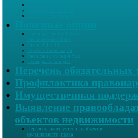
Летопись села Дуслык
Историческая справка
ЛПДС «Субханкулово»
Полезные опции
Законодательство России.
Расширенный поиск
Гимны РФ и РБ
Интерактивная карта
Расписание станция Уфа
Проверка на вирусы
Перечень обязательных 
Профилактика правонар
Имущественная поддерж
Выявление правообладат
объектов недвижимости
Перечень ранее учтенных объектов
недвижимости, права