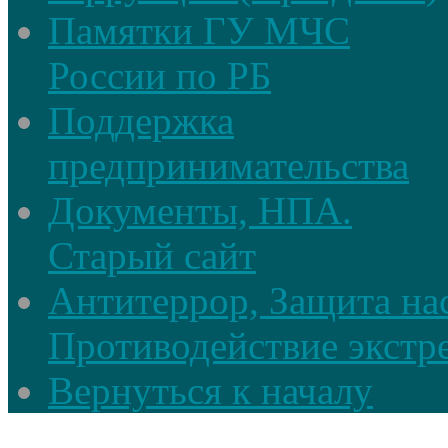
Памятки ГУ МЧС
России по РБ
Поддержка
предпринимательства
Документы, НПА.
Старый сайт
Антитеррор, Защита на
Противодействие экстр
Вернуться к началу