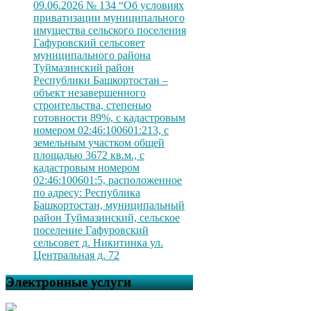
09.06.2026 № 134 “Об условиях
приватизации муниципального
имущества сельского поселения
Гафуровский сельсовет
муниципального района
Туймазинский район
Республики Башкортостан –
объект незавершенного
строительства, степенью
готовности 89%, с кадастровым
номером 02:46:100601:213, с
земельным участком общей
площадью 3672 кв.м., с
кадастровым номером
02:46:100601:5, расположенное
по адресу: Республика
Башкортостан, муниципальный
район Туймазинский, сельское
поселение Гафуровский
сельсовет д. Никитинка ул.
Центральная д. 72
Электронные услуги