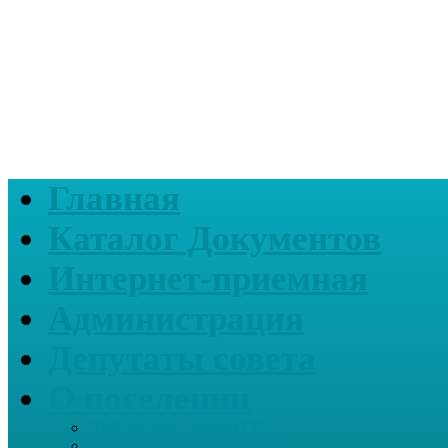
Главная
Каталог Документов
Интернет-приемная
Администрация
Депутаты совета
О поселении
Информация о нашем СП
Реквизиты Администрации