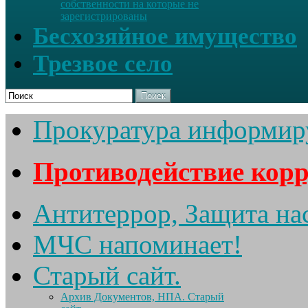
собственности на которые не
зарегистрированы
Бесхозяйное имущество
Трезвое село
Поиск
Прокуратура информир
Противодействие кор
Антитеррор, Защита на
МЧС напоминает!
Старый сайт.
Архив Документов, НПА. Старый