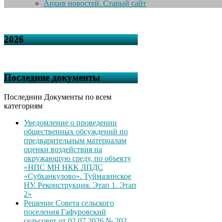
Архив новостей. Старый сайт
2026
Последние документы
Последнии Документы по всем
категориям
Уведомление о проведении
общественных обсуждений по
предварительным материалам
оценки воздействия на
окружающую среду, по объекту
«НПС МН НКК ЛПДС
«Субханкулово». Туймазинское
НУ. Реконструкция. Этап 1. Этап
2»
Решение Совета сельского
поселения Гафуровский
сельсовет от 02.07.2026 № 202