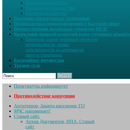
Интерактивная карта
Расписание станция Уфа
Проверка на вирусы
Перечень обязательных требований
Профилактика правонарушений в бытовой сфере
Имущественная поддержка субъектов МСП
Выявление правообладателей ранее учтенных объект
Перечень ранее учтенных объектов
недвижимости, права
собственности на которые не
зарегистрированы
Бесхозяйное имущество
Трезвое село
Поиск
Прокуратура информирует
Противодействие коррупции
Антитеррор, Защита населения, ГО
МЧС напоминает!
Старый сайт.
Архив Документов, НПА. Старый
сайт