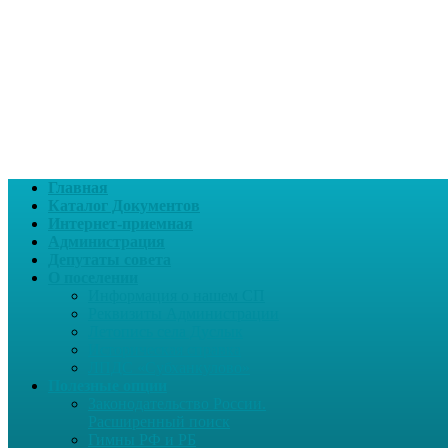
Главная
Каталог Документов
Интернет-приемная
Администрация
Депутаты совета
О поселении
Информация о нашем СП
Реквизиты Администрации
Летопись села Дуслык
Историческая справка
ЛПДС «Субханкулово»
Полезные опции
Законодательство России.
Расширенный поиск
Гимны РФ и РБ