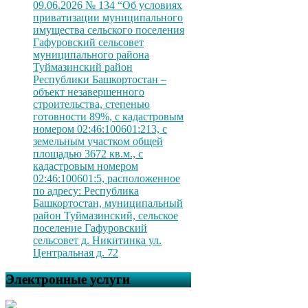
09.06.2026 № 134 “Об условиях
приватизации муниципального
имущества сельского поселения
Гафуровский сельсовет
муниципального района
Туймазинский район
Республики Башкортостан –
объект незавершенного
строительства, степенью
готовности 89%, с кадастровым
номером 02:46:100601:213, с
земельным участком общей
площадью 3672 кв.м., с
кадастровым номером
02:46:100601:5, расположенное
по адресу: Республика
Башкортостан, муниципальный
район Туймазинский, сельское
поселение Гафуровский
сельсовет д. Никитинка ул.
Центральная д. 72
Электронные услуги