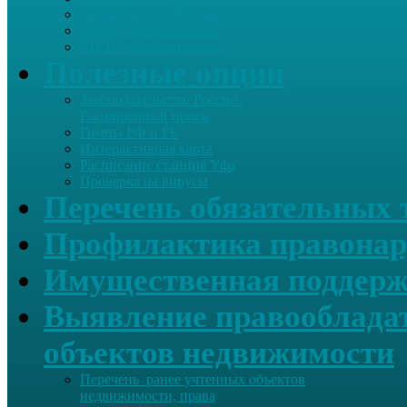
Летопись села Дуслык
Историческая справка
ЛПДС «Субханкулово»
Полезные опции
Законодательство России.
Расширенный поиск
Гимны РФ и РБ
Интерактивная карта
Расписание станция Уфа
Проверка на вирусы
Перечень обязательных 
Профилактика правонар
Имущественная поддерж
Выявление правообладат
объектов недвижимости
Перечень ранее учтенных объектов
недвижимости, права