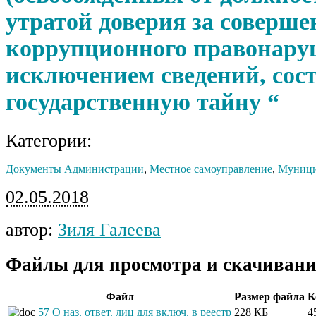
утратой доверия за соверше
коррупционного правонару
исключением сведений, со
государственную тайну “
Категории:
Документы Администрации
,
Местное самоуправление
,
Муници
02.05.2018
автор:
Зиля Галеева
Файлы для просмотра и скачивани
Файл
Размер файла
К
57 О наз. ответ. лиц для включ. в реестр
228 КБ
4