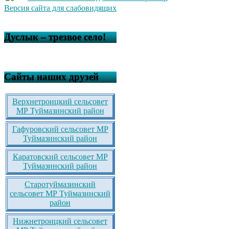
Версия сайта для слабовидящих
Дуслык – трезвое село!
Сайты наших друзей
Верхнетроицкий сельсовет
МР Туймазинский район
Гафуровский сельсовет МР
Туймазинский район
Каратовский сельсовет МР
Туймазинский район
Старотуймазинский
сельсовет МР Туймазинский
район
Нижнетроицкий сельсовет