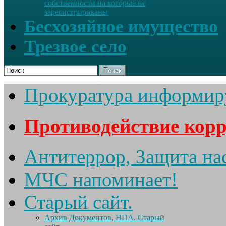
собственности на которые не
зарегистрированы
Бесхозяйное имущество
Трезвое село
Поиск
Прокуратура информир
Противодействие кор
Антитеррор, Защита на
МЧС напоминает!
Старый сайт.
Архив Документов, НПА. Старый