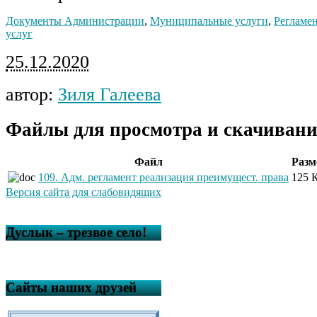
Документы Администрации
,
Муниципальные услуги
,
Регламе
услуг
25.12.2020
автор:
Зиля Галеева
Файлы для просмотра и скачивани
Файл
Разм
109. Адм. регламент реализация преимущест. права
125 
Версия сайта для слабовидящих
Дуслык – трезвое село!
Сайты наших друзей