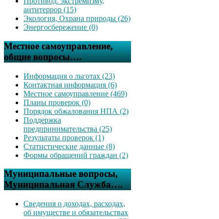
Противод. экстремизму,
антитеррор (15)
Экология, Охрана природы (26)
Энергосбережение (0)
Местное самоуправление,
общие вопросы….
Информация о льготах (23)
Контактная информация (6)
Местное самоуправление (469)
Планы проверок (0)
Порядок обжалования НПА (2)
Поддержка
предпринимательства (25)
Результаты проверок (1)
Статистические данные (8)
Формы обращений граждан (2)
Муниципальные вопросы,
Муниципальная Служба….
Сведения о доходах, расходах,
об имуществе и обязательствах