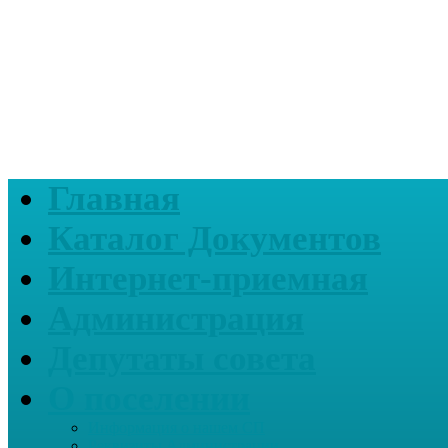
Главная
Каталог Документов
Интернет-приемная
Администрация
Депутаты совета
О поселении
Информация о нашем СП
Реквизиты Администрации