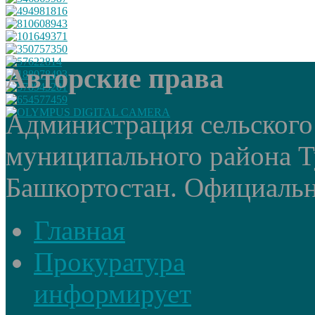
Авторские права
Администрация сельского
муниципального района Т
Башкортостан. Официальный
Главная
Прокуратура
информирует