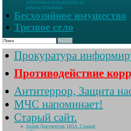
собственности на которые не
зарегистрированы
Бесхозяйное имущество
Трезвое село
Поиск
Прокуратура информир
Противодействие кор
Антитеррор, Защита на
МЧС напоминает!
Старый сайт.
Архив Документов, НПА. Старый