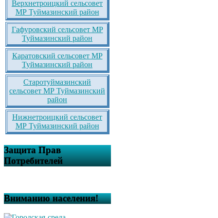
Верхнетроицкий сельсовет
МР Туймазинский район
Гафуровский сельсовет МР
Туймазинский район
Каратовский сельсовет МР
Туймазинский район
Старотуймазинский
сельсовет МР Туймазинский
район
Нижнетроицкий сельсовет
МР Туймазинский район
Защита Прав
Потребителей
Вниманию населения!