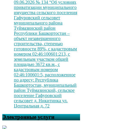
09.06.2026 № 134 “Об условиях
приватизации муниципального
имущества сельского поселения
Гафуровский сельсовет
муниципального района
Туймазинский район
Республики Башкортостан –
объект незавершенного
строительства, степенью
готовности 89%, с кадастровым
номером 02:46:100601:213, с
земельным участком общей
площадью 3672 кв.м., с
кадастровым номером
02:46:100601:5, расположенное
по адресу: Республика
Башкортостан, муниципальный
район Туймазинский, сельское
поселение Гафуровский
сельсовет д. Никитинка ул.
Центральная д. 72
Электронные услуги