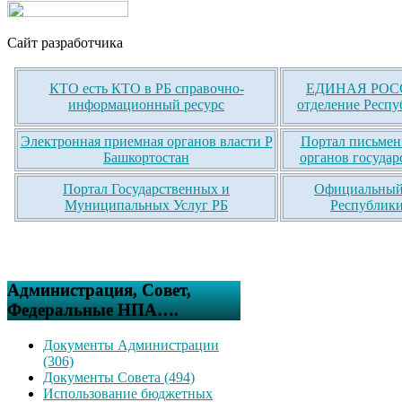
Сайт разработчика
КТО есть КТО в РБ справочно-
ЕДИНАЯ РОСС
информационный ресурс
отделение Респу
Электронная приемная органов власти Р
Портал письмен
Башкортостан
органов государ
Портал Государственных и
Официальный 
Муниципальных Услуг РБ
Республики
Администрация, Совет,
Федеральные НПА….
Документы Администрации
(306)
Документы Совета (494)
Использование бюджетных