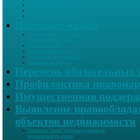
Летопись села Дуслык
Историческая справка
ЛПДС «Субханкулово»
Полезные опции
Законодательство России.
Расширенный поиск
Гимны РФ и РБ
Интерактивная карта
Расписание станция Уфа
Проверка на вирусы
Перечень обязательных 
Профилактика правонар
Имущественная поддерж
Выявление правообладат
объектов недвижимости
Перечень ранее учтенных объектов
недвижимости, права