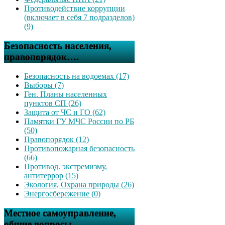
Противодействие коррупции
(включает в себя 7 подразделов)
(9)
Безопасность населения,
правопорядок….
Безопасность на водоемах (17)
Выборы (7)
Ген. Планы населенных
пунктов СП (26)
Защита от ЧС и ГО (62)
Памятки ГУ МЧС России по РБ
(50)
Правопорядок (12)
Противопожарная безопасность
(66)
Противод. экстремизму,
антитеррор (15)
Экология, Охрана природы (26)
Энергосбережение (0)
Местное самоуправление,
общие вопросы….