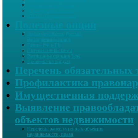
Летопись села Дуслык
Историческая справка
ЛПДС «Субханкулово»
Полезные опции
Законодательство России.
Расширенный поиск
Гимны РФ и РБ
Интерактивная карта
Расписание станция Уфа
Проверка на вирусы
Перечень обязательных 
Профилактика правонар
Имущественная поддерж
Выявление правообладат
объектов недвижимости
Перечень ранее учтенных объектов
недвижимости, права