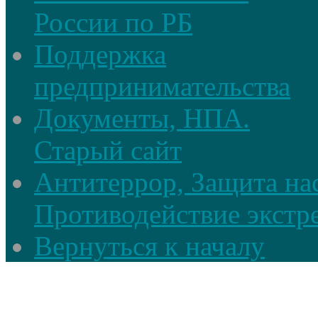
России по РБ
Поддержка
предпринимательства
Документы, НПА.
Старый сайт
Антитеррор, Защита на
Противодействие экстр
Вернуться к началу