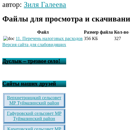
автор:
Зиля Галеева
Файлы для просмотра и скачивани
Файл
Размер файла
Кол-во
11. Перечень налоговых расходов
356 КБ
327
Версия сайта для слабовидящих
Дуслык – трезвое село!
Сайты наших друзей
Верхнетроицкий сельсовет
МР Туймазинский район
Гафуровский сельсовет МР
Туймазинский район
Каратовский сельсовет МР