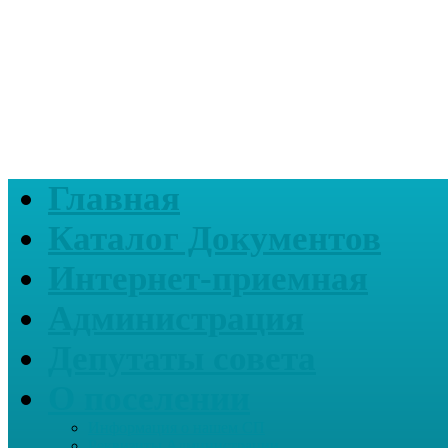
Главная
Каталог Документов
Интернет-приемная
Администрация
Депутаты совета
О поселении
Информация о нашем СП
Реквизиты Администрации