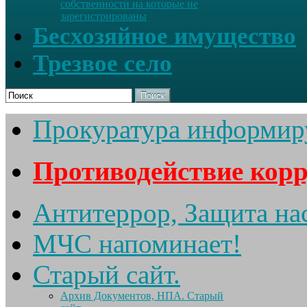
собственности на которые не
зарегистрированы
Бесхозяйное имущество
Трезвое село
Поиск
Прокуратура информир
Противодействие кор
Антитеррор, Защита на
МЧС напоминает!
Старый сайт.
Архив Документов, НПА. Старый