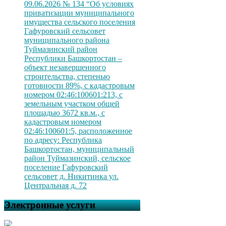
09.06.2026 № 134 “Об условиях
приватизации муниципального
имущества сельского поселения
Гафуровский сельсовет
муниципального района
Туймазинский район
Республики Башкортостан –
объект незавершенного
строительства, степенью
готовности 89%, с кадастровым
номером 02:46:100601:213, с
земельным участком общей
площадью 3672 кв.м., с
кадастровым номером
02:46:100601:5, расположенное
по адресу: Республика
Башкортостан, муниципальный
район Туймазинский, сельское
поселение Гафуровский
сельсовет д. Никитинка ул.
Центральная д. 72
Электронные услуги