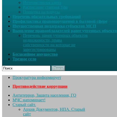
Интерактивная карта
Расписание станция Уфа
Проверка на вирусы
Перечень обязательных требований
Профилактика правонарушений в бытовой сфере
Имущественная поддержка субъектов МСП
Выявление правообладателей ранее учтенных объект
Перечень ранее учтенных объектов
недвижимости, права
собственности на которые не
зарегистрированы
Бесхозяйное имущество
Трезвое село
Поиск
Прокуратура информирует
Противодействие коррупции
Антитеррор, Защита населения, ГО
МЧС напоминает!
Старый сайт.
Архив Документов, НПА. Старый
сайт