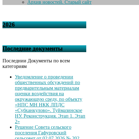
Архив новостей. Старый сайт
2026
Последние документы
Последнии Документы по всем
категориям
Уведомление о проведении
общественных обсуждений по
предварительным материалам
оценки воздействия на
окружающую среду, по объекту
«НПС МН НКК ЛПДС
«Субханкулово». Туймазинское
НУ. Реконструкция. Этап 1. Этап
2»
Решение Совета сельского
поселения Гафуровский
сельсовет от 02.07.2026 № 202