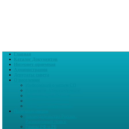
Главная
Каталог Документов
Интернет-приемная
Администрация
Депутаты совета
О поселении
Информация о нашем СП
Реквизиты Администрации
Летопись села Дуслык
Историческая справка
ЛПДС «Субханкулово»
Полезные опции
Законодательство России.
Расширенный поиск
Гимны РФ и РБ