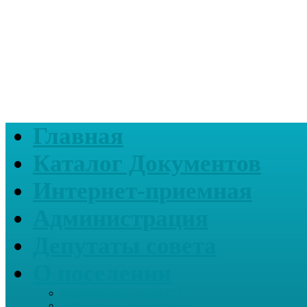
Главная
Каталог Документов
Интернет-приемная
Администрация
Депутаты совета
О поселении
Информация о нашем СП
Реквизиты Администрации