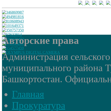
Авторские права
Администрация сельского
муниципального района Т
Башкортостан. Официальный
Главная
Прокуратура