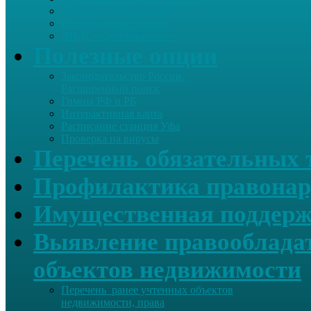
Летопись села Дуслык
Историческая справка
ЛПДС «Субханкулово»
Полезные опции
Законодательство России.
Расширенный поиск
Гимны РФ и РБ
Интерактивная карта
Расписание станция Уфа
Проверка на вирусы
Перечень обязательных 
Профилактика правонар
Имущественная поддерж
Выявление правообладат
объектов недвижимости
Перечень ранее учтенных объектов
недвижимости, права