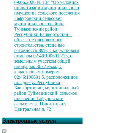
09.06.2026 № 134 “Об условиях
приватизации муниципального
имущества сельского поселения
Гафуровский сельсовет
муниципального района
Туймазинский район
Республики Башкортостан –
объект незавершенного
строительства, степенью
готовности 89%, с кадастровым
номером 02:46:100601:213, с
земельным участком общей
площадью 3672 кв.м., с
кадастровым номером
02:46:100601:5, расположенное
по адресу: Республика
Башкортостан, муниципальный
район Туймазинский, сельское
поселение Гафуровский
сельсовет д. Никитинка ул.
Центральная д. 72
Электронные услуги