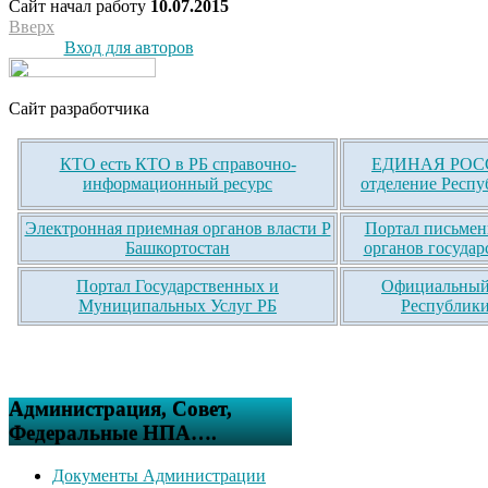
Сайт начал работу
10.07.2015
Вверх
Вход для авторов
Сайт разработчика
КТО есть КТО в РБ справочно-
ЕДИНАЯ РОСС
информационный ресурс
отделение Респу
Электронная приемная органов власти Р
Портал письмен
Башкортостан
органов государ
Портал Государственных и
Официальный 
Муниципальных Услуг РБ
Республики
Администрация, Совет,
Федеральные НПА….
Документы Администрации