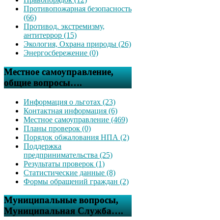
Противопожарная безопасность
(66)
Противод. экстремизму,
антитеррор (15)
Экология, Охрана природы (26)
Энергосбережение (0)
Местное самоуправление,
общие вопросы….
Информация о льготах (23)
Контактная информация (6)
Местное самоуправление (469)
Планы проверок (0)
Порядок обжалования НПА (2)
Поддержка
предпринимательства (25)
Результаты проверок (1)
Статистические данные (8)
Формы обращений граждан (2)
Муниципальные вопросы,
Муниципальная Служба….