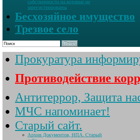
собственности на которые не
зарегистрированы
Бесхозяйное имущество
Трезвое село
Поиск
Прокуратура информир
Противодействие кор
Антитеррор, Защита на
МЧС напоминает!
Старый сайт.
Архив Документов, НПА. Старый