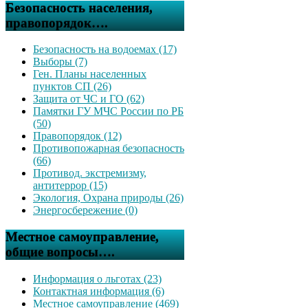
Безопасность населения,
правопорядок….
Безопасность на водоемах (17)
Выборы (7)
Ген. Планы населенных
пунктов СП (26)
Защита от ЧС и ГО (62)
Памятки ГУ МЧС России по РБ
(50)
Правопорядок (12)
Противопожарная безопасность
(66)
Противод. экстремизму,
антитеррор (15)
Экология, Охрана природы (26)
Энергосбережение (0)
Местное самоуправление,
общие вопросы….
Информация о льготах (23)
Контактная информация (6)
Местное самоуправление (469)