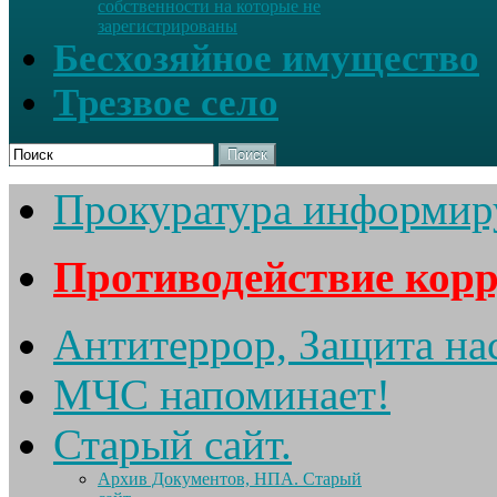
собственности на которые не
зарегистрированы
Бесхозяйное имущество
Трезвое село
Поиск
Прокуратура информир
Противодействие кор
Антитеррор, Защита на
МЧС напоминает!
Старый сайт.
Архив Документов, НПА. Старый