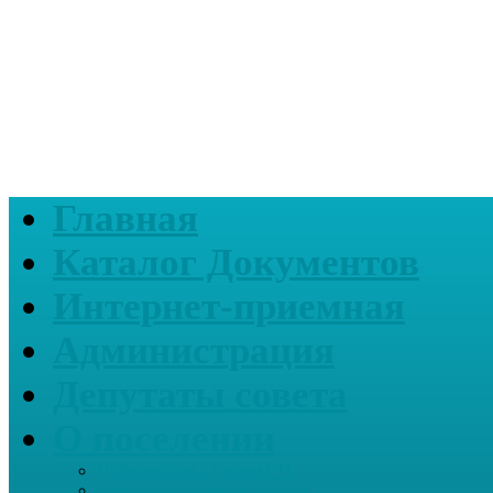
Главная
Каталог Документов
Интернет-приемная
Администрация
Депутаты совета
О поселении
Информация о нашем СП
Реквизиты Администрации