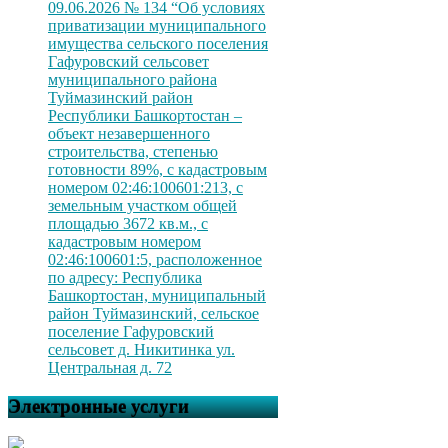
09.06.2026 № 134 “Об условиях
приватизации муниципального
имущества сельского поселения
Гафуровский сельсовет
муниципального района
Туймазинский район
Республики Башкортостан –
объект незавершенного
строительства, степенью
готовности 89%, с кадастровым
номером 02:46:100601:213, с
земельным участком общей
площадью 3672 кв.м., с
кадастровым номером
02:46:100601:5, расположенное
по адресу: Республика
Башкортостан, муниципальный
район Туймазинский, сельское
поселение Гафуровский
сельсовет д. Никитинка ул.
Центральная д. 72
Электронные услуги