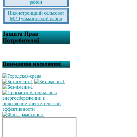
район
Нижнетроицкий сельсовет
МР Туймазинский район
Защита Прав
Потребителей
Вниманию населения!