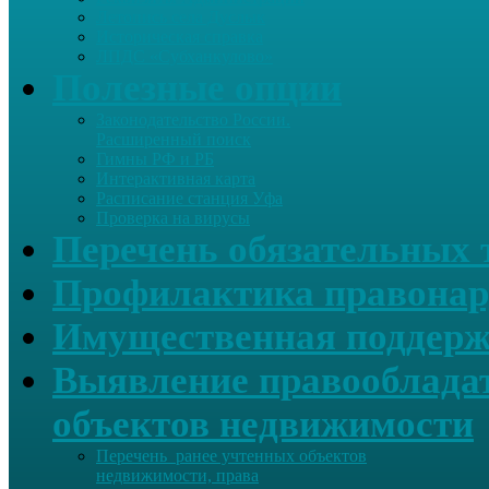
Летопись села Дуслык
Историческая справка
ЛПДС «Субханкулово»
Полезные опции
Законодательство России.
Расширенный поиск
Гимны РФ и РБ
Интерактивная карта
Расписание станция Уфа
Проверка на вирусы
Перечень обязательных 
Профилактика правонар
Имущественная поддерж
Выявление правообладат
объектов недвижимости
Перечень ранее учтенных объектов
недвижимости, права