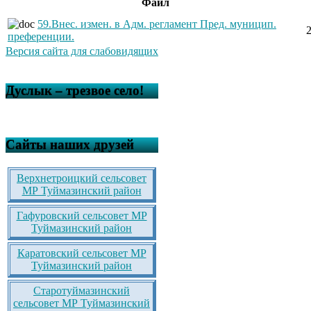
Файл
59.Внес. измен. в Адм. регламент Пред. муницип.
преференции.
Версия сайта для слабовидящих
Дуслык – трезвое село!
Сайты наших друзей
Верхнетроицкий сельсовет
МР Туймазинский район
Гафуровский сельсовет МР
Туймазинский район
Каратовский сельсовет МР
Туймазинский район
Старотуймазинский
сельсовет МР Туймазинский