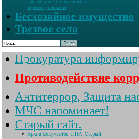
собственности на которые не
зарегистрированы
Бесхозяйное имущество
Трезвое село
Поиск
Прокуратура информир
Противодействие кор
Антитеррор, Защита на
МЧС напоминает!
Старый сайт.
Архив Документов, НПА. Старый