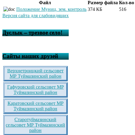
Файл
Размер файла
Кол-во
Положение Муниц. зем. контроль
374 КБ
516
Версия сайта для слабовидящих
Дуслык – трезвое село!
Сайты наших друзей
Верхнетроицкий сельсовет
МР Туймазинский район
Гафуровский сельсовет МР
Туймазинский район
Каратовский сельсовет МР
Туймазинский район
Старотуймазинский
сельсовет МР Туймазинский
район