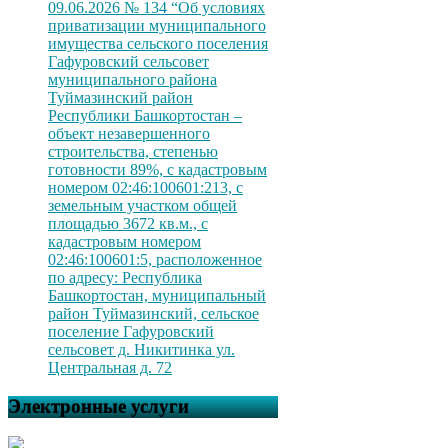
09.06.2026 № 134 “Об условиях
приватизации муниципального
имущества сельского поселения
Гафуровский сельсовет
муниципального района
Туймазинский район
Республики Башкортостан –
объект незавершенного
строительства, степенью
готовности 89%, с кадастровым
номером 02:46:100601:213, с
земельным участком общей
площадью 3672 кв.м., с
кадастровым номером
02:46:100601:5, расположенное
по адресу: Республика
Башкортостан, муниципальный
район Туймазинский, сельское
поселение Гафуровский
сельсовет д. Никитинка ул.
Центральная д. 72
Электронные услуги