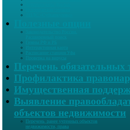
Летопись села Дуслык
Историческая справка
ЛПДС «Субханкулово»
Полезные опции
Законодательство России.
Расширенный поиск
Гимны РФ и РБ
Интерактивная карта
Расписание станция Уфа
Проверка на вирусы
Перечень обязательных 
Профилактика правонар
Имущественная поддерж
Выявление правообладат
объектов недвижимости
Перечень ранее учтенных объектов
недвижимости, права