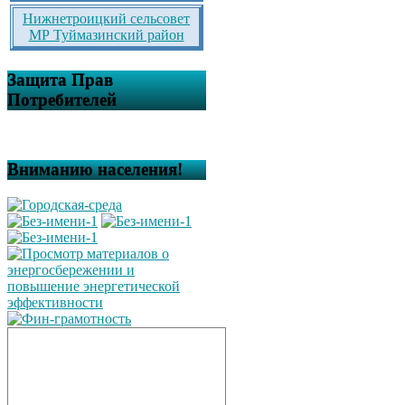
Нижнетроицкий сельсовет
МР Туймазинский район
Защита Прав
Потребителей
Вниманию населения!