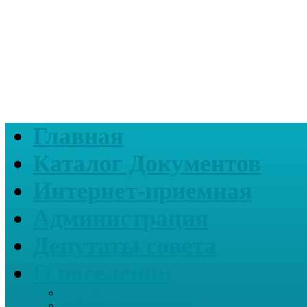
Главная
Каталог Документов
Интернет-приемная
Администрация
Депутаты совета
О поселении
Информация о нашем СП
Реквизиты Администрации