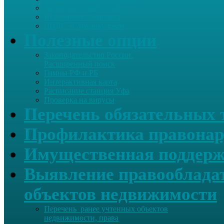
Летопись села Дуслык
Историческая справка
ЛПДС «Субханкулово»
Полезные опции
Законодательство России.
Расширенный поиск
Гимны РФ и РБ
Интерактивная карта
Расписание станция Уфа
Проверка на вирусы
Перечень обязательных 
Профилактика правонар
Имущественная поддерж
Выявление правообладат
объектов недвижимости
Перечень ранее учтенных объектов
недвижимости, права