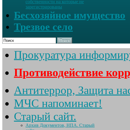
собственности на которые не
зарегистрированы
Бесхозяйное имущество
Трезвое село
Поиск
Прокуратура информир
Противодействие кор
Антитеррор, Защита на
МЧС напоминает!
Старый сайт.
Архив Документов, НПА. Старый