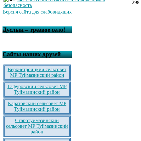
298
безопасность
Версия сайта для слабовидящих
Дуслык – трезвое село!
Сайты наших друзей
Верхнетроицкий сельсовет
МР Туймазинский район
Гафуровский сельсовет МР
Туймазинский район
Каратовский сельсовет МР
Туймазинский район
Старотуймазинский
сельсовет МР Туймазинский
район