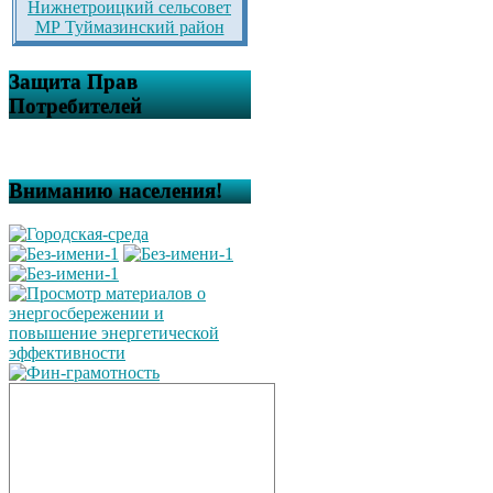
Нижнетроицкий сельсовет
МР Туймазинский район
Защита Прав
Потребителей
Вниманию населения!