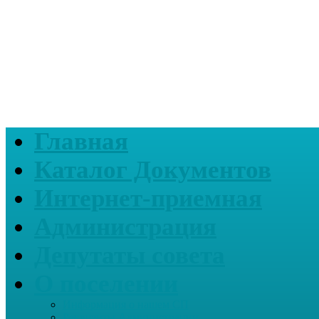
Главная
Каталог Документов
Интернет-приемная
Администрация
Депутаты совета
О поселении
Информация о нашем СП
Реквизиты Администрации