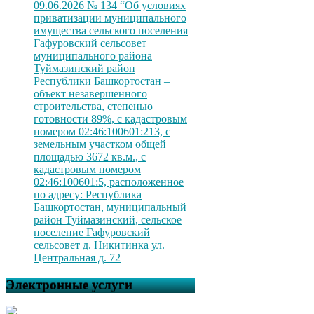
09.06.2026 № 134 “Об условиях
приватизации муниципального
имущества сельского поселения
Гафуровский сельсовет
муниципального района
Туймазинский район
Республики Башкортостан –
объект незавершенного
строительства, степенью
готовности 89%, с кадастровым
номером 02:46:100601:213, с
земельным участком общей
площадью 3672 кв.м., с
кадастровым номером
02:46:100601:5, расположенное
по адресу: Республика
Башкортостан, муниципальный
район Туймазинский, сельское
поселение Гафуровский
сельсовет д. Никитинка ул.
Центральная д. 72
Электронные услуги