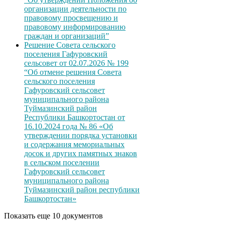
организации деятельности по
правовому просвещению и
правовому информированию
граждан и организаций”
Решение Совета сельского
поселения Гафуровский
сельсовет от 02.07.2026 № 199
“Об отмене решения Совета
сельского поселения
Гафуровский сельсовет
муниципального района
Туймазинский район
Республики Башкортостан от
16.10.2024 года № 86 «Об
утверждении порядка установки
и содержания мемориальных
досок и других памятных знаков
в сельском поселении
Гафуровский сельсовет
муниципального района
Туймазинский район республики
Башкортостан»
Показать еще 10 документов