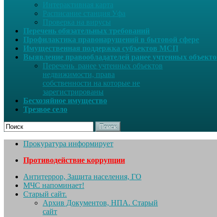
Интерактивная карта
Расписание станция Уфа
Проверка на вирусы
Перечень обязательных требований
Профилактика правонарушений в бытовой сфере
Имущественная поддержка субъектов МСП
Выявление правообладателей ранее учтенных объект
Перечень ранее учтенных объектов
недвижимости, права
собственности на которые не
зарегистрированы
Бесхозяйное имущество
Трезвое село
Поиск
Прокуратура информирует
Противодействие коррупции
Антитеррор, Защита населения, ГО
МЧС напоминает!
Старый сайт.
Архив Документов, НПА. Старый
сайт