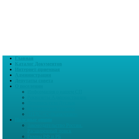
Главная
Каталог Документов
Интернет-приемная
Администрация
Депутаты совета
О поселении
Информация о нашем СП
Реквизиты Администрации
Летопись села Дуслык
Историческая справка
ЛПДС «Субханкулово»
Полезные опции
Законодательство России.
Расширенный поиск
Гимны РФ и РБ