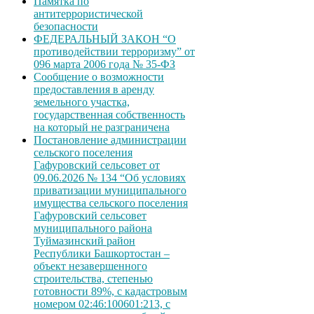
Памятка по
антитеррористической
безопасности
ФЕДЕРАЛЬНЫЙ ЗАКОН “О
противодействии терроризму” от
096 марта 2006 года № 35-ФЗ
Сообщение о возможности
предоставления в аренду
земельного участка,
государственная собственность
на который не разграничена
Постановление администрации
сельского поселения
Гафуровский сельсовет от
09.06.2026 № 134 “Об условиях
приватизации муниципального
имущества сельского поселения
Гафуровский сельсовет
муниципального района
Туймазинский район
Республики Башкортостан –
объект незавершенного
строительства, степенью
готовности 89%, с кадастровым
номером 02:46:100601:213, с