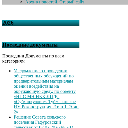
Архив новостей. Старый сайт
2026
Последние документы
Последнии Документы по всем
категориям
Уведомление о проведении
общественных обсуждений по
предварительным материалам
оценки воздействия на
окружающую среду, по объекту
«НПС МН НКК ЛПДС
«Субханкулово». Туймазинское
НУ. Реконструкция. Этап 1. Этап
2»
Решение Совета сельского
поселения Гафуровский
сельсовет от 02.07.2026 № 202