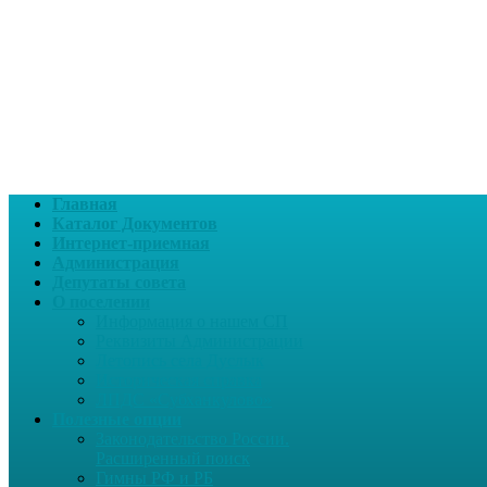
Главная
Каталог Документов
Интернет-приемная
Администрация
Депутаты совета
О поселении
Информация о нашем СП
Реквизиты Администрации
Летопись села Дуслык
Историческая справка
ЛПДС «Субханкулово»
Полезные опции
Законодательство России.
Расширенный поиск
Гимны РФ и РБ