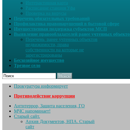
Интерактивная карта
Расписание станция Уфа
Проверка на вирусы
Перечень обязательных требований
Профилактика правонарушений в бытовой сфере
Имущественная поддержка субъектов МСП
Выявление правообладателей ранее учтенных объект
Перечень ранее учтенных объектов
недвижимости, права
собственности на которые не
зарегистрированы
Бесхозяйное имущество
Трезвое село
Поиск
Прокуратура информирует
Противодействие коррупции
Антитеррор, Защита населения, ГО
МЧС напоминает!
Старый сайт.
Архив Документов, НПА. Старый
сайт