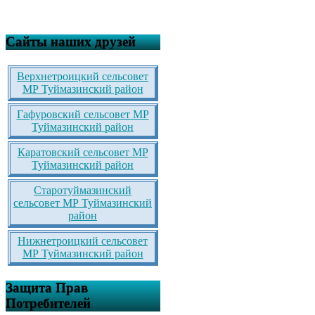
Сайты наших друзей
Верхнетроицкий сельсовет
МР Туймазинский район
Гафуровский сельсовет МР
Туймазинский район
Каратовский сельсовет МР
Туймазинский район
Старотуймазинский
сельсовет МР Туймазинский
район
Нижнетроицкий сельсовет
МР Туймазинский район
Защита Прав
Потребителей