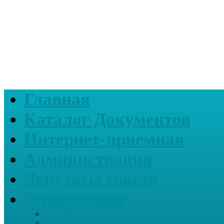
Главная
Каталог Документов
Интернет-приемная
Администрация
Депутаты совета
О поселении
Информация о нашем СП
Реквизиты Администрации