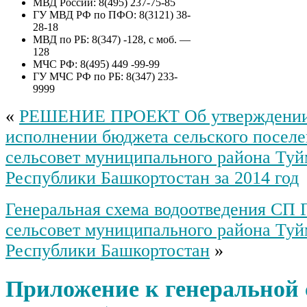
МВД России: 8(495) 237-75-85
приватизации муниципального
ГУ МВД РФ по ПФО: 8(3121) 38-
имущества сельского поселения
28-18
Гафуровский сельсовет
МВД по РБ: 8(347) -128, с моб. —
муниципального района
128
Туймазинский район
МЧС РФ: 8(495) 449 -99-99
Республики Башкортостан –
ГУ МЧС РФ по РБ: 8(347) 233-
объект незавершенного
9999
строительства, степенью
готовности 89%, с кадастровым
«
РЕШЕНИЕ ПРОЕКТ Об утверждении 
номером 02:46:100601:213, с
земельным участком общей
исполнении бюджета сельского посел
площадью 3672 кв.м., с
сельсовет муниципального района Туй
кадастровым номером
02:46:100601:5, расположенное
Республики Башкортостан за 2014 год
по адресу: Республика
Башкортостан, муниципальный
район Туймазинский, сельское
Генеральная схема водоотведения СП 
поселение Гафуровский
сельсовет муниципального района Туй
сельсовет д. Никитинка ул.
Центральная д. 72
Республики Башкортостан
»
Приложение к генеральной с