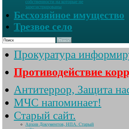
собственности на которые не
зарегистрированы
Бесхозяйное имущество
Трезвое село
Поиск
Прокуратура информир
Противодействие кор
Антитеррор, Защита на
МЧС напоминает!
Старый сайт.
Архив Документов, НПА. Старый