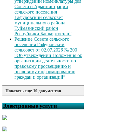
утверждении номенклатуры дел
Совета и Администрации
сельского поселения
Гафуровский сельсовет
муниципального района
Туймазинский район
Республики Башкортостан”
Решение Совета сельского
поселения Гафуровский
сельсовет от 02.07.2026 № 200
“Об утверждении Положения об
организации деятельности по
правовому просвещению и
правовому информированию
граждан и организаций”
Показать еще 10 документов
Решение Совета сельского
поселения Гафуровский
Электронные услуги
сельсовет от 02.07.2026 № 199
“Об отмене решения Совета
сельского поселения
Гафуровский сельсовет
муниципального района