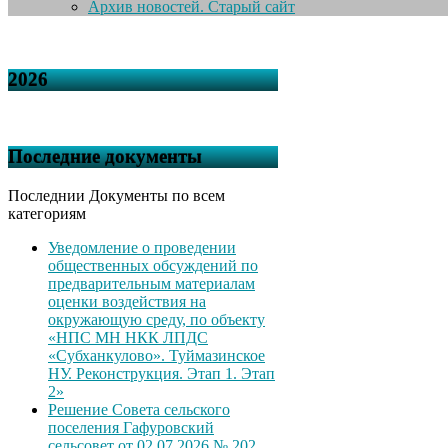
Архив новостей. Старый сайт
2026
Последние документы
Последнии Документы по всем
категориям
Уведомление о проведении
общественных обсуждений по
предварительным материалам
оценки воздействия на
окружающую среду, по объекту
«НПС МН НКК ЛПДС
«Субханкулово». Туймазинское
НУ. Реконструкция. Этап 1. Этап
2»
Решение Совета сельского
поселения Гафуровский
сельсовет от 02.07.2026 № 202