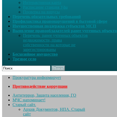
Интерактивная карта
Расписание станция Уфа
Проверка на вирусы
Перечень обязательных требований
Профилактика правонарушений в бытовой сфере
Имущественная поддержка субъектов МСП
Выявление правообладателей ранее учтенных объект
Перечень ранее учтенных объектов
недвижимости, права
собственности на которые не
зарегистрированы
Бесхозяйное имущество
Трезвое село
Поиск
Прокуратура информирует
Противодействие коррупции
Антитеррор, Защита населения, ГО
МЧС напоминает!
Старый сайт.
Архив Документов, НПА. Старый
сайт