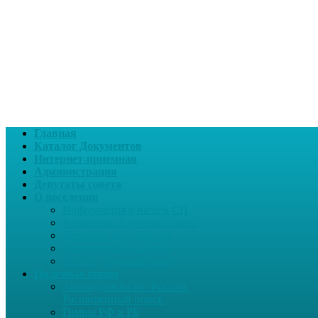
Главная
Каталог Документов
Интернет-приемная
Администрация
Депутаты совета
О поселении
Информация о нашем СП
Реквизиты Администрации
Летопись села Дуслык
Историческая справка
ЛПДС «Субханкулово»
Полезные опции
Законодательство России.
Расширенный поиск
Гимны РФ и РБ