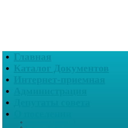
Главная
Каталог Документов
Интернет-приемная
Администрация
Депутаты совета
О поселении
Информация о нашем СП
Реквизиты Администрации