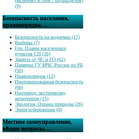
(включает в себя 7 подразделов)
(9)
Безопасность населения,
правопорядок….
Безопасность на водоемах (17)
Выборы (7)
Ген. Планы населенных
пунктов СП (26)
Защита от ЧС и ГО (62)
Памятки ГУ МЧС России по РБ
(50)
Правопорядок (12)
Противопожарная безопасность
(66)
Противод. экстремизму,
антитеррор (15)
Экология, Охрана природы (26)
Энергосбережение (0)
Местное самоуправление,
общие вопросы….