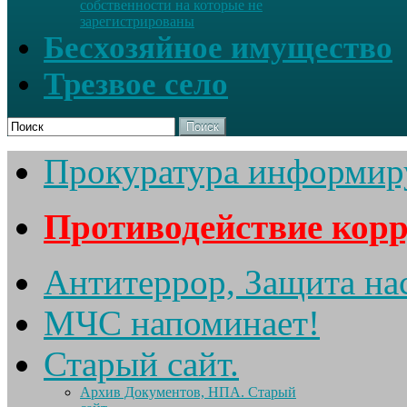
собственности на которые не
зарегистрированы
Бесхозяйное имущество
Трезвое село
Поиск
Прокуратура информир
Противодействие кор
Антитеррор, Защита на
МЧС напоминает!
Старый сайт.
Архив Документов, НПА. Старый