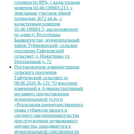
готовности 89%, с кадастровым
номером 02:46:100601:213, с
земельным участком общей
площадью 3672 кв.м., с
кадастровым номером
02:46:100601:5, расположенное
по адресу: Республика
Башкортостан, муниципальный
район Туймазинский, сельское
поселение Гафуровский
сельсовет д. Никитинка ул.
Центральная д. 72
Постановление администрации
сельского поселения
Гафуровский сельсовет от
08.06.2026 № 131 “О внесении
изменений в Административный
регламент предоставления
муниципальной услуги
«Реализация преимущественного
права субъектов малого и
среднего предпринимательства
при отчуждении недвижимого
имущества, находящегося в
муниципальной собственности