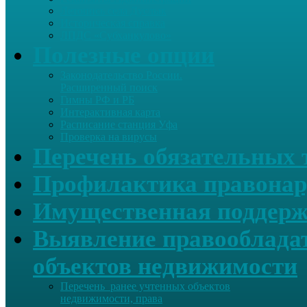
Летопись села Дуслык
Историческая справка
ЛПДС «Субханкулово»
Полезные опции
Законодательство России.
Расширенный поиск
Гимны РФ и РБ
Интерактивная карта
Расписание станция Уфа
Проверка на вирусы
Перечень обязательных 
Профилактика правонар
Имущественная поддерж
Выявление правообладат
объектов недвижимости
Перечень ранее учтенных объектов
недвижимости, права