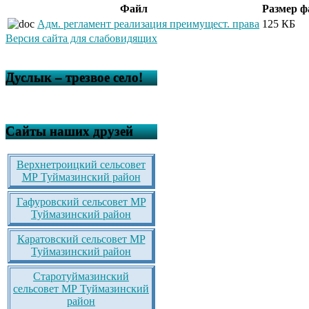
Файл
Размер ф
Адм. регламент реализация преимущест. права
125 КБ
Версия сайта для слабовидящих
Дуслык – трезвое село!
Сайты наших друзей
Верхнетроицкий сельсовет
МР Туймазинский район
Гафуровский сельсовет МР
Туймазинский район
Каратовский сельсовет МР
Туймазинский район
Старотуймазинский
сельсовет МР Туймазинский
район