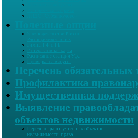
Летопись села Дуслык
Историческая справка
ЛПДС «Субханкулово»
Полезные опции
Законодательство России.
Расширенный поиск
Гимны РФ и РБ
Интерактивная карта
Расписание станция Уфа
Проверка на вирусы
Перечень обязательных 
Профилактика правонар
Имущественная поддерж
Выявление правообладат
объектов недвижимости
Перечень ранее учтенных объектов
недвижимости, права