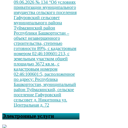
09.06.2026 № 134 “Об условиях
приватизации муниципального
имущества сельского поселения
Гафуровский сельсовет
муниципального района
Туймазинский район
Республики Башкортостан –
объект незавершенного
строительства, степенью
готовности 89%, с кадастровым
номером 02:46:100601:213, с
земельным участком общей
площадью 3672 кв.м., с
кадастровым номером
02:46:100601:5, расположенное
по адресу: Республика
Башкортостан, муниципальный
район Туймазинский, сельское
поселение Гафуровский
сельсовет д. Никитинка ул.
Центральная д. 72
Электронные услуги