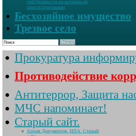
собственности на которые не
зарегистрированы
Бесхозяйное имущество
Трезвое село
Поиск
Прокуратура информир
Противодействие кор
Антитеррор, Защита на
МЧС напоминает!
Старый сайт.
Архив Документов, НПА. Старый