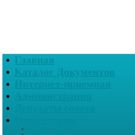
Главная
Каталог Документов
Интернет-приемная
Администрация
Депутаты совета
О поселении
Информация о нашем СП
Реквизиты Администрации