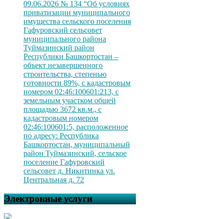
09.06.2026 № 134 “Об условиях
приватизации муниципального
имущества сельского поселения
Гафуровский сельсовет
муниципального района
Туймазинский район
Республики Башкортостан –
объект незавершенного
строительства, степенью
готовности 89%, с кадастровым
номером 02:46:100601:213, с
земельным участком общей
площадью 3672 кв.м., с
кадастровым номером
02:46:100601:5, расположенное
по адресу: Республика
Башкортостан, муниципальный
район Туймазинский, сельское
поселение Гафуровский
сельсовет д. Никитинка ул.
Центральная д. 72
Электронные услуги