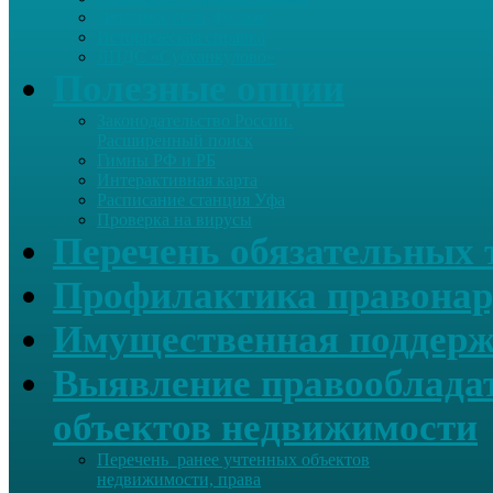
Летопись села Дуслык
Историческая справка
ЛПДС «Субханкулово»
Полезные опции
Законодательство России.
Расширенный поиск
Гимны РФ и РБ
Интерактивная карта
Расписание станция Уфа
Проверка на вирусы
Перечень обязательных 
Профилактика правонар
Имущественная поддерж
Выявление правообладат
объектов недвижимости
Перечень ранее учтенных объектов
недвижимости, права