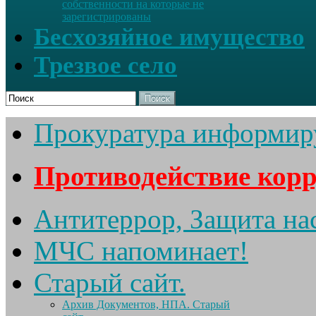
собственности на которые не
зарегистрированы
Бесхозяйное имущество
Трезвое село
Поиск
Прокуратура информир
Противодействие кор
Антитеррор, Защита на
МЧС напоминает!
Старый сайт.
Архив Документов, НПА. Старый