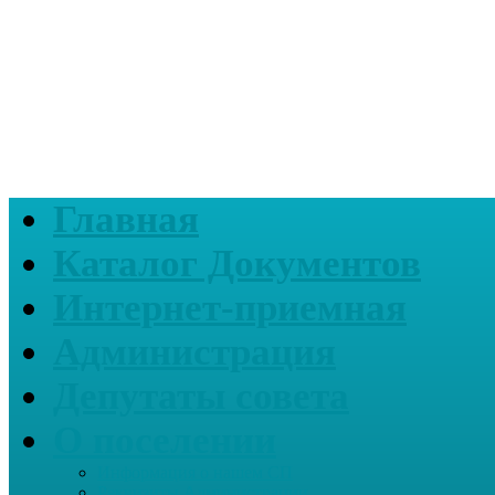
Главная
Каталог Документов
Интернет-приемная
Администрация
Депутаты совета
О поселении
Информация о нашем СП
Реквизиты Администрации