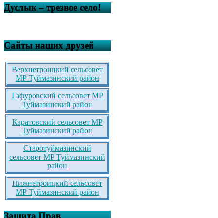
Дуслык – трезвое село!
Сайты наших друзей
Верхнетроицкий сельсовет
МР Туймазинский район
Гафуровский сельсовет МР
Туймазинский район
Каратовский сельсовет МР
Туймазинский район
Старотуймазинский
сельсовет МР Туймазинский
район
Нижнетроицкий сельсовет
МР Туймазинский район
Защита Прав