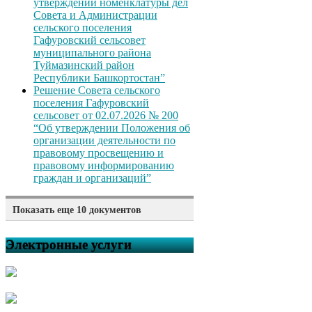
утверждении номенклатуры дел
Совета и Администрации
сельского поселения
Гафуровский сельсовет
муниципального района
Туймазинский район
Республики Башкортостан”
Решение Совета сельского
поселения Гафуровский
сельсовет от 02.07.2026 № 200
“Об утверждении Положения об
организации деятельности по
правовому просвещению и
правовому информированию
граждан и организаций”
Показать еще 10 документов
Решение Совета сельского
поселения Гафуровский
Электронные услуги
сельсовет от 02.07.2026 № 199
“Об отмене решения Совета
сельского поселения
Гафуровский сельсовет
муниципального района