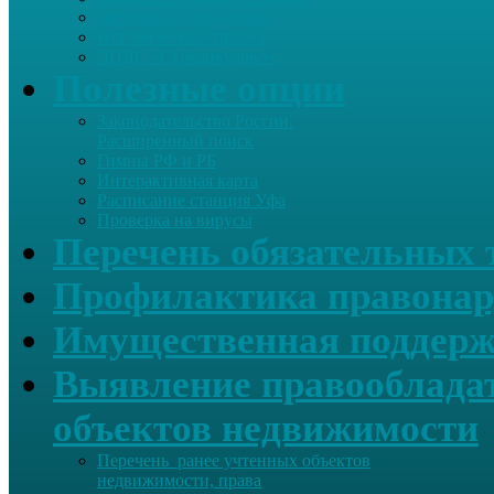
Летопись села Дуслык
Историческая справка
ЛПДС «Субханкулово»
Полезные опции
Законодательство России.
Расширенный поиск
Гимны РФ и РБ
Интерактивная карта
Расписание станция Уфа
Проверка на вирусы
Перечень обязательных 
Профилактика правонар
Имущественная поддерж
Выявление правообладат
объектов недвижимости
Перечень ранее учтенных объектов
недвижимости, права