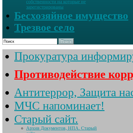
собственности на которые не
зарегистрированы
Бесхозяйное имущество
Трезвое село
Поиск
Прокуратура информир
Противодействие кор
Антитеррор, Защита на
МЧС напоминает!
Старый сайт.
Архив Документов, НПА. Старый