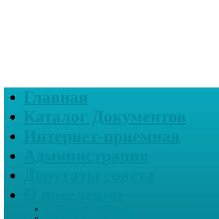
Главная
Каталог Документов
Интернет-приемная
Администрация
Депутаты совета
О поселении
Информация о нашем СП
Реквизиты Администрации