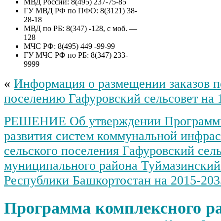
МВД России: 8(495) 237-75-85
приватизации муниципального
ГУ МВД РФ по ПФО: 8(3121) 38-
имущества сельского поселения
28-18
Гафуровский сельсовет
МВД по РБ: 8(347) -128, с моб. —
муниципального района
128
Туймазинский район
МЧС РФ: 8(495) 449 -99-99
Республики Башкортостан –
ГУ МЧС РФ по РБ: 8(347) 233-
объект незавершенного
9999
строительства, степенью
готовности 89%, с кадастровым
«
Информация о размещении заказов п
номером 02:46:100601:213, с
земельным участком общей
поселению Гафуровский сельсовет на 
площадью 3672 кв.м., с
кадастровым номером
РЕШЕНИЕ Об утверждении Программы
02:46:100601:5, расположенное
по адресу: Республика
развития систем коммунальной инфра
Башкортостан, муниципальный
район Туймазинский, сельское
сельского поселения Гафуровский сел
поселение Гафуровский
муниципального района Туймазинский
сельсовет д. Никитинка ул.
Центральная д. 72
Республики Башкортостан на 2015-203
Программа комплексного р