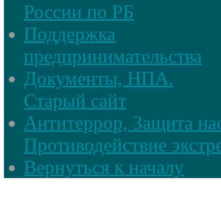
России по РБ
Поддержка
предпринимательства
Документы, НПА.
Старый сайт
Антитеррор, Защита на
Противодействие экстр
Вернуться к началу