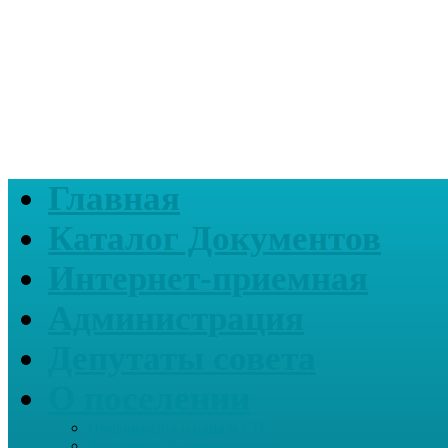
Главная
Каталог Документов
Интернет-приемная
Администрация
Депутаты совета
О поселении
Информация о нашем СП
Реквизиты Администрации