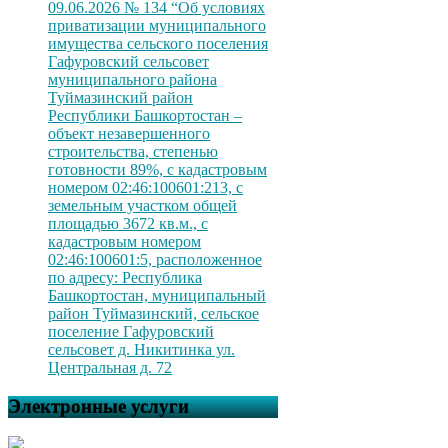
09.06.2026 № 134 “Об условиях
приватизации муниципального
имущества сельского поселения
Гафуровский сельсовет
муниципального района
Туймазинский район
Республики Башкортостан –
объект незавершенного
строительства, степенью
готовности 89%, с кадастровым
номером 02:46:100601:213, с
земельным участком общей
площадью 3672 кв.м., с
кадастровым номером
02:46:100601:5, расположенное
по адресу: Республика
Башкортостан, муниципальный
район Туймазинский, сельское
поселение Гафуровский
сельсовет д. Никитинка ул.
Центральная д. 72
Электронные услуги