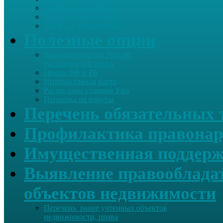
Летопись села Дуслык
Историческая справка
ЛПДС «Субханкулово»
Полезные опции
Законодательство России.
Расширенный поиск
Гимны РФ и РБ
Интерактивная карта
Расписание станция Уфа
Проверка на вирусы
Перечень обязательных 
Профилактика правонар
Имущественная поддерж
Выявление правообладат
объектов недвижимости
Перечень ранее учтенных объектов
недвижимости, права