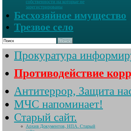
собственности на которые не
зарегистрированы
Бесхозяйное имущество
Трезвое село
Поиск
Прокуратура информир
Противодействие кор
Антитеррор, Защита на
МЧС напоминает!
Старый сайт.
Архив Документов, НПА. Старый