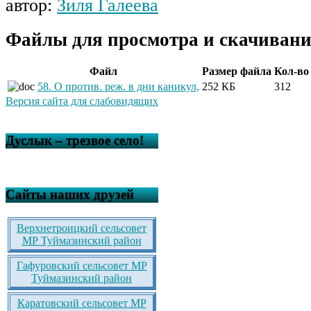
автор:
Зиля Галеева
Файлы для просмотра и скачивани
Файл
Размер файла
Кол-во
58. О против. реж. в дни каникул,
252 КБ
312
Версия сайта для слабовидящих
Дуслык – трезвое село!
Сайты наших друзей
Верхнетроицкий сельсовет
МР Туймазинский район
Гафуровский сельсовет МР
Туймазинский район
Каратовский сельсовет МР