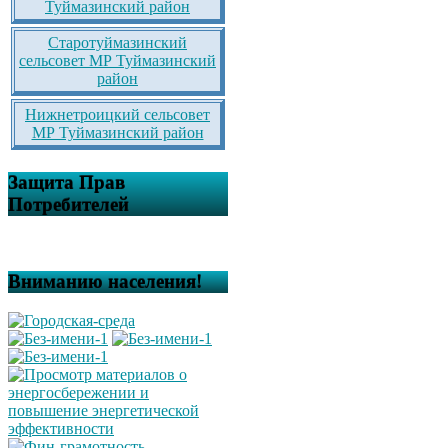
Туймазинский район
Старотуймазинский
сельсовет МР Туймазинский
район
Нижнетроицкий сельсовет
МР Туймазинский район
Защита Прав
Потребителей
Вниманию населения!