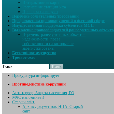
Интерактивная карта
Расписание станция Уфа
Проверка на вирусы
Перечень обязательных требований
Профилактика правонарушений в бытовой сфере
Имущественная поддержка субъектов МСП
Выявление правообладателей ранее учтенных объект
Перечень ранее учтенных объектов
недвижимости, права
собственности на которые не
зарегистрированы
Бесхозяйное имущество
Трезвое село
Поиск
Прокуратура информирует
Противодействие коррупции
Антитеррор, Защита населения, ГО
МЧС напоминает!
Старый сайт.
Архив Документов, НПА. Старый
сайт