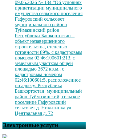
09.06.2026 № 134 “Об условиях
приватизации муниципального
имущества сельского поселения
Гафуровский сельсовет
муниципального района
Туймазинский район
Республики Башкортостан –
объект незавершенного
строительства, степенью
готовности 89%, с кадастровым
номером 02:46:100601:213, с
земельным участком общей
площадью 3672 кв.м., с
кадастровым номером
02:46:100601:5, расположенное
по адресу: Республика
Башкортостан, муниципальный
район Туймазинский, сельское
поселение Гафуровский
сельсовет д. Никитинка ул.
Центральная д. 72
Электронные услуги