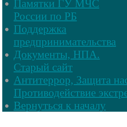
Памятки ГУ МЧС
России по РБ
Поддержка
предпринимательства
Документы, НПА.
Старый сайт
Антитеррор, Защита на
Противодействие экстр
Вернуться к началу