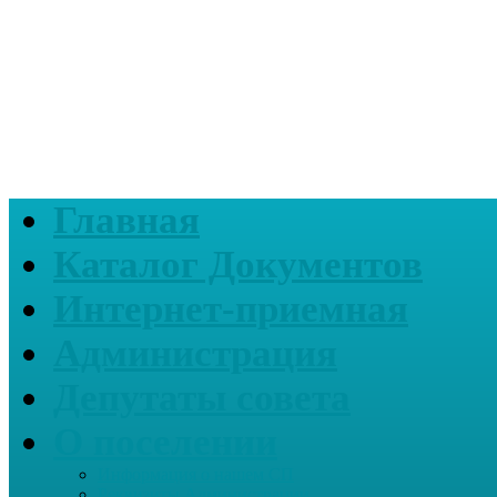
Главная
Каталог Документов
Интернет-приемная
Администрация
Депутаты совета
О поселении
Информация о нашем СП
Реквизиты Администрации