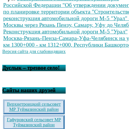
Российской Федерации "Об утверждении докумен
по планировке территории объекта "Строительств
реконструкция автомобильной дороги М-5 "Урал" 
Москвы через Рязань Пензу, Самару, Уфу до Челяб
Реконструкция автомобильной дороги М-5 "Урал"
Москва-Рязань-Пенза-Самара-Уфа-Челябинск на у
км 1300+000 - км 1312+000, Республики Башкорто
Версия сайта для слабовидящих
Дуслык – трезвое село!
Сайты наших друзей
Верхнетроицкий сельсовет
МР Туймазинский район
Гафуровский сельсовет МР
Туймазинский район