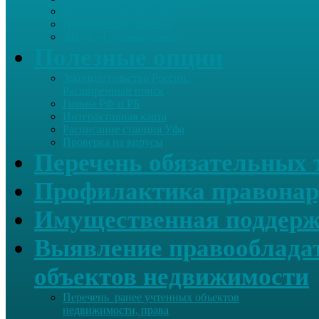
Летопись села Дуслык
Историческая справка
ЛПДС «Субханкулово»
Полезные опции
Законодательство России.
Расширенный поиск
Гимны РФ и РБ
Интерактивная карта
Расписание станция Уфа
Проверка на вирусы
Перечень обязательных 
Профилактика правонар
Имущественная поддерж
Выявление правообладат
объектов недвижимости
Перечень ранее учтенных объектов
недвижимости, права