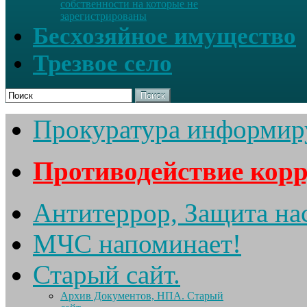
собственности на которые не
зарегистрированы
Бесхозяйное имущество
Трезвое село
Поиск
Прокуратура информир
Противодействие кор
Антитеррор, Защита на
МЧС напоминает!
Старый сайт.
Архив Документов, НПА. Старый