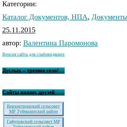
Категории:
Каталог Документов, НПА
,
Документы
25.11.2015
автор:
Валентина Паромонова
Версия сайта для слабовидящих
Дуслык – трезвое село!
Сайты наших друзей
Верхнетроицкий сельсовет
МР Туймазинский район
Гафуровский сельсовет МР
Туймазинский район