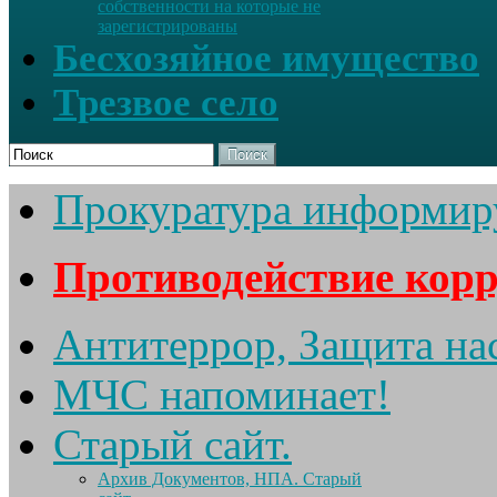
собственности на которые не
зарегистрированы
Бесхозяйное имущество
Трезвое село
Поиск
Прокуратура информир
Противодействие кор
Антитеррор, Защита на
МЧС напоминает!
Старый сайт.
Архив Документов, НПА. Старый