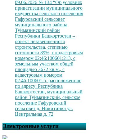
09.06.2026 № 134 “Об условиях
приватизации муниципального
имущества сельского поселения
Гафуровский сельсовет
муниципального района
Туймазинский район
Республики Башкортостан –
объект незавершенного
строительства, степенью
готовности 89%, с кадастровым
номером 02:46:100601:213, с
земельным участком общей
площадью 3672 кв.м., с
кадастровым номером
02:46:100601:5, расположенное
по адресу: Республика
Башкортостан, муниципальный
район Туймазинский, сельское
поселение Гафуровский
сельсовет д. Никитинка ул.
Центральная д. 72
Электронные услуги