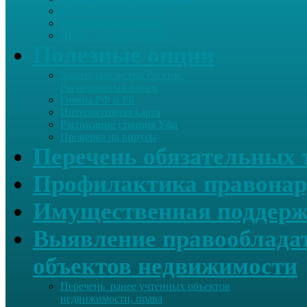
Летопись села Дуслык
Историческая справка
ЛПДС «Субханкулово»
Полезные опции
Законодательство России.
Расширенный поиск
Гимны РФ и РБ
Интерактивная карта
Расписание станция Уфа
Проверка на вирусы
Перечень обязательных 
Профилактика правонар
Имущественная поддерж
Выявление правообладат
объектов недвижимости
Перечень ранее учтенных объектов
недвижимости, права