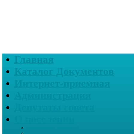
Главная
Каталог Документов
Интернет-приемная
Администрация
Депутаты совета
О поселении
Информация о нашем СП
Реквизиты Администрации