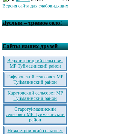
Версия сайта для слабовидящих
Дуслык – трезвое село!
Сайты наших друзей
Верхнетроицкий сельсовет
МР Туймазинский район
Гафуровский сельсовет МР
Туймазинский район
Каратовский сельсовет МР
Туймазинский район
Старотуймазинский
сельсовет МР Туймазинский
район
Нижнетроицкий сельсовет