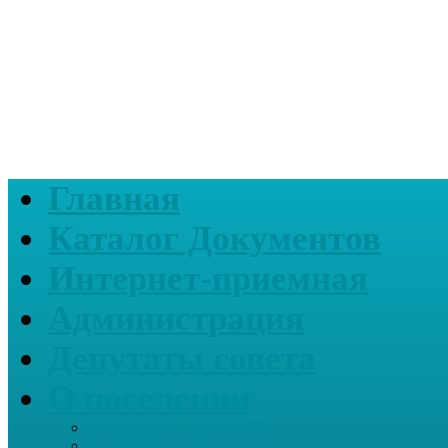
Главная
Каталог Документов
Интернет-приемная
Администрация
Депутаты совета
О поселении
Информация о нашем СП
Реквизиты Администрации