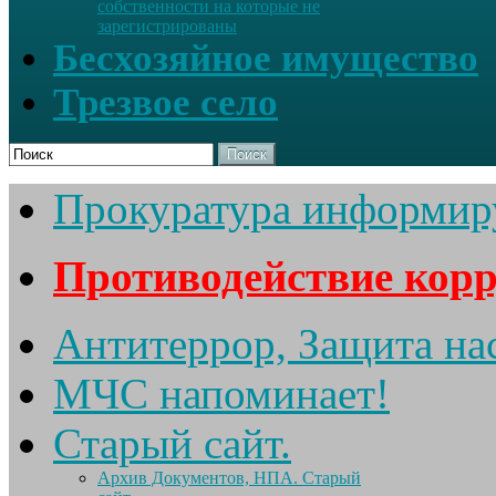
собственности на которые не
зарегистрированы
Бесхозяйное имущество
Трезвое село
Поиск
Прокуратура информир
Противодействие кор
Антитеррор, Защита на
МЧС напоминает!
Старый сайт.
Архив Документов, НПА. Старый