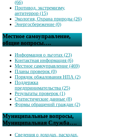
(66)
Противод. экстремизму,
антитеррор (15)
Экология, Охрана природы (26)
Энергосбережение (0)
Местное самоуправление,
общие вопросы….
Информация о льготах (23)
Контактная информация (6)
Местное самоуправление (469)
Планы проверок (0)
Порядок обжалования НПА (2)
Поддержка
предпринимательства (25)
Результаты проверок (1)
Статистические данные (8)
Формы обращений граждан (2)
Муниципальные вопросы,
Муниципальная Служба….
Сведения о доходах, расходах,