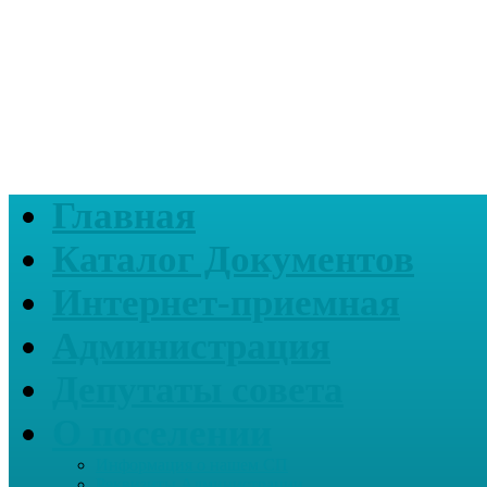
Главная
Каталог Документов
Интернет-приемная
Администрация
Депутаты совета
О поселении
Информация о нашем СП
Реквизиты Администрации