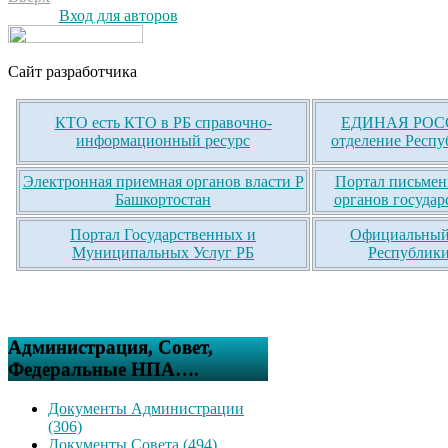
Вход для авторов
Сайт разработчика
КТО есть КТО в РБ справочно-
ЕДИНАЯ РОСС
информационный ресурс
отделение Респу
Электронная приемная органов власти Р
Портал письмен
Башкортостан
органов государ
Портал Государственных и
Официальный 
Муниципальных Услуг РБ
Республики
Администрация, Совет,
Федеральные НПА….
Документы Администрации
(306)
Документы Совета (494)