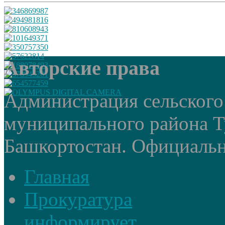
Авторские права
Администрация сельского
муниципального района Т
Башкортостан. Официальный
Главная
Прокуратура
информирует