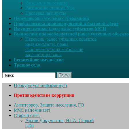
Интерактивная карта
Расписание станция Уфа
Проверка на вирусы
Перечень обязательных требований
Профилактика правонарушений в бытовой сфере
Имущественная поддержка субъектов МСП
Выявление правообладателей ранее учтенных объект
Перечень ранее учтенных объектов
недвижимости, права
собственности на которые не
зарегистрированы
Бесхозяйное имущество
Трезвое село
Поиск
Прокуратура информирует
Противодействие коррупции
Антитеррор, Защита населения, ГО
МЧС напоминает!
Старый сайт.
Архив Документов, НПА. Старый
сайт