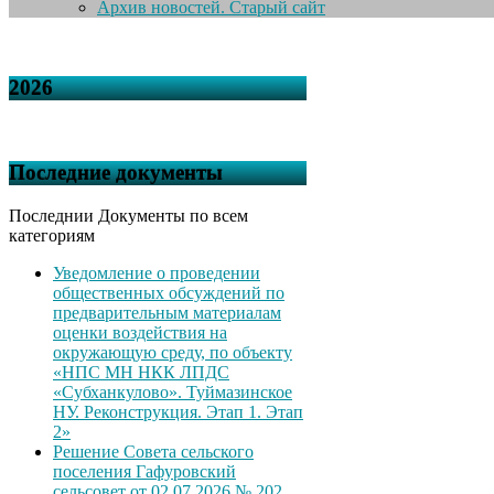
Архив новостей. Старый сайт
2026
Последние документы
Последнии Документы по всем
категориям
Уведомление о проведении
общественных обсуждений по
предварительным материалам
оценки воздействия на
окружающую среду, по объекту
«НПС МН НКК ЛПДС
«Субханкулово». Туймазинское
НУ. Реконструкция. Этап 1. Этап
2»
Решение Совета сельского
поселения Гафуровский
сельсовет от 02.07.2026 № 202