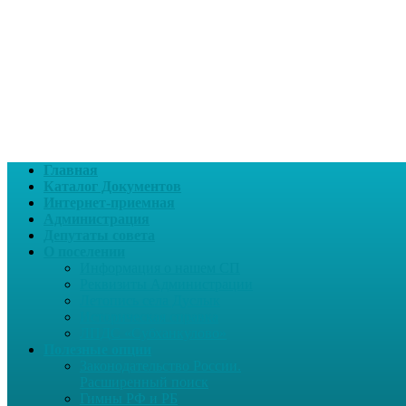
Главная
Каталог Документов
Интернет-приемная
Администрация
Депутаты совета
О поселении
Информация о нашем СП
Реквизиты Администрации
Летопись села Дуслык
Историческая справка
ЛПДС «Субханкулово»
Полезные опции
Законодательство России.
Расширенный поиск
Гимны РФ и РБ