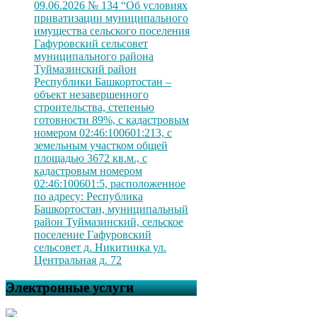
09.06.2026 № 134 “Об условиях
приватизации муниципального
имущества сельского поселения
Гафуровский сельсовет
муниципального района
Туймазинский район
Республики Башкортостан –
объект незавершенного
строительства, степенью
готовности 89%, с кадастровым
номером 02:46:100601:213, с
земельным участком общей
площадью 3672 кв.м., с
кадастровым номером
02:46:100601:5, расположенное
по адресу: Республика
Башкортостан, муниципальный
район Туймазинский, сельское
поселение Гафуровский
сельсовет д. Никитинка ул.
Центральная д. 72
Электронные услуги