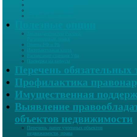
Летопись села Дуслык
Историческая справка
ЛПДС «Субханкулово»
Полезные опции
Законодательство России.
Расширенный поиск
Гимны РФ и РБ
Интерактивная карта
Расписание станция Уфа
Проверка на вирусы
Перечень обязательных 
Профилактика правонар
Имущественная поддерж
Выявление правообладат
объектов недвижимости
Перечень ранее учтенных объектов
недвижимости, права