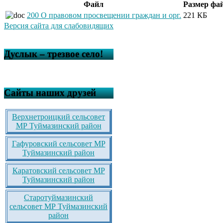
Файл
Размер фа
200 О правовом просвещении граждан и орг.
221 КБ
Версия сайта для слабовидящих
Дуслык – трезвое село!
Сайты наших друзей
Верхнетроицкий сельсовет
МР Туймазинский район
Гафуровский сельсовет МР
Туймазинский район
Каратовский сельсовет МР
Туймазинский район
Старотуймазинский
сельсовет МР Туймазинский
район