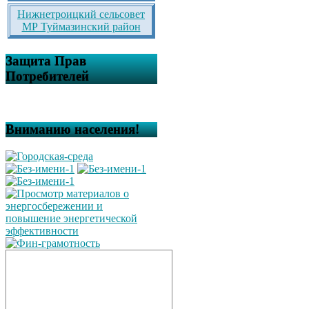
Нижнетроицкий сельсовет
МР Туймазинский район
Защита Прав
Потребителей
Вниманию населения!