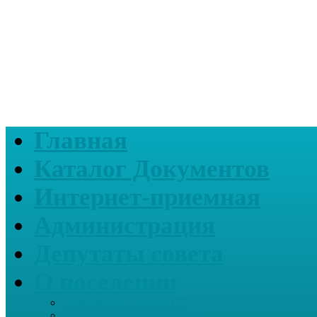
Главная
Каталог Документов
Интернет-приемная
Администрация
Депутаты совета
О поселении
Информация о нашем СП
Реквизиты Администрации