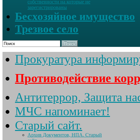
собственности на которые не
зарегистрированы
Бесхозяйное имущество
Трезвое село
Поиск
Прокуратура информир
Противодействие кор
Антитеррор, Защита на
МЧС напоминает!
Старый сайт.
Архив Документов, НПА. Старый