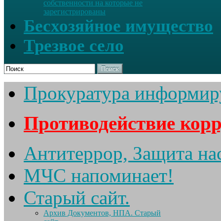
собственности на которые не
зарегистрированы
Бесхозяйное имущество
Трезвое село
Поиск
Прокуратура информир
Противодействие кор
Антитеррор, Защита на
МЧС напоминает!
Старый сайт.
Архив Документов, НПА. Старый