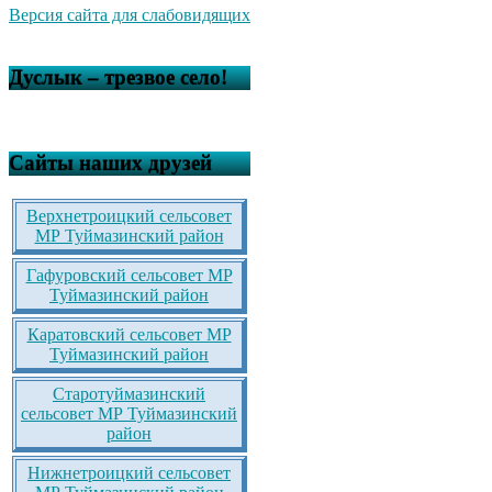
Версия сайта для слабовидящих
Дуслык – трезвое село!
Сайты наших друзей
Верхнетроицкий сельсовет
МР Туймазинский район
Гафуровский сельсовет МР
Туймазинский район
Каратовский сельсовет МР
Туймазинский район
Старотуймазинский
сельсовет МР Туймазинский
район
Нижнетроицкий сельсовет