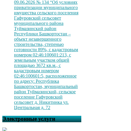
09.06.2026 № 134 “Об условиях
приватизации муниципального
имущества сельского поселения
Гафуровский сельсовет
муниципального района
Туймазинский район
Республики Башкортостан –
объект незавершенного
строительства, степенью
готовности 89%, с кадастровым
номером 02:46:100601:213, с
земельным участком общей
площадью 3672 кв.м., с
кадастровым номером
02:46:100601:5, расположенное
по адресу: Республика
Башкортостан, муниципальный
район Туймазинский, сельское
поселение Гафуровский
сельсовет д. Никитинка ул.
Центральная д. 72
Электронные услуги