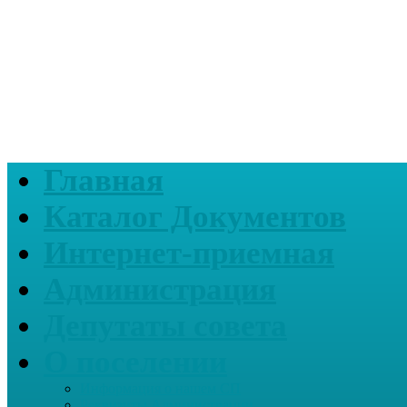
Главная
Каталог Документов
Интернет-приемная
Администрация
Депутаты совета
О поселении
Информация о нашем СП
Реквизиты Администрации