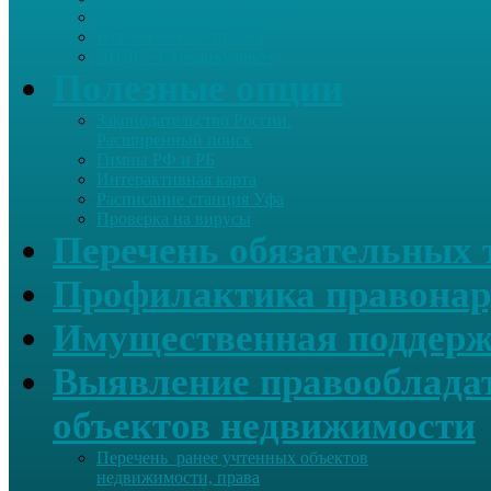
Летопись села Дуслык
Историческая справка
ЛПДС «Субханкулово»
Полезные опции
Законодательство России.
Расширенный поиск
Гимны РФ и РБ
Интерактивная карта
Расписание станция Уфа
Проверка на вирусы
Перечень обязательных 
Профилактика правонар
Имущественная поддерж
Выявление правообладат
объектов недвижимости
Перечень ранее учтенных объектов
недвижимости, права