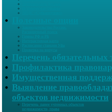
Летопись села Дуслык
Историческая справка
ЛПДС «Субханкулово»
Полезные опции
Законодательство России.
Расширенный поиск
Гимны РФ и РБ
Интерактивная карта
Расписание станция Уфа
Проверка на вирусы
Перечень обязательных 
Профилактика правонар
Имущественная поддерж
Выявление правообладат
объектов недвижимости
Перечень ранее учтенных объектов
недвижимости, права