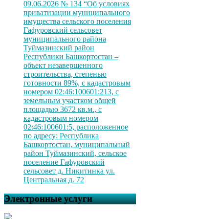
09.06.2026 № 134 “Об условиях
приватизации муниципального
имущества сельского поселения
Гафуровский сельсовет
муниципального района
Туймазинский район
Республики Башкортостан –
объект незавершенного
строительства, степенью
готовности 89%, с кадастровым
номером 02:46:100601:213, с
земельным участком общей
площадью 3672 кв.м., с
кадастровым номером
02:46:100601:5, расположенное
по адресу: Республика
Башкортостан, муниципальный
район Туймазинский, сельское
поселение Гафуровский
сельсовет д. Никитинка ул.
Центральная д. 72
Электронные услуги