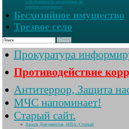
собственности на которые не
зарегистрированы
Бесхозяйное имущество
Трезвое село
Поиск
Прокуратура информир
Противодействие кор
Антитеррор, Защита на
МЧС напоминает!
Старый сайт.
Архив Документов, НПА. Старый