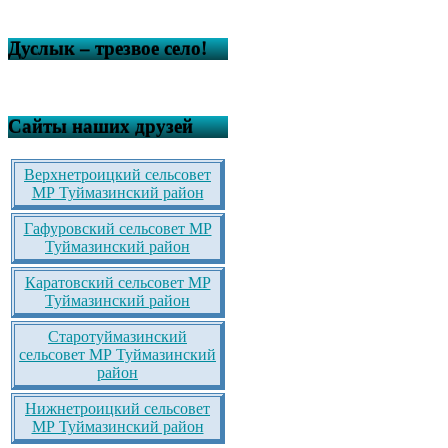
Дуслык – трезвое село!
Сайты наших друзей
Верхнетроицкий сельсовет
МР Туймазинский район
Гафуровский сельсовет МР
Туймазинский район
Каратовский сельсовет МР
Туймазинский район
Старотуймазинский
сельсовет МР Туймазинский
район
Нижнетроицкий сельсовет
МР Туймазинский район