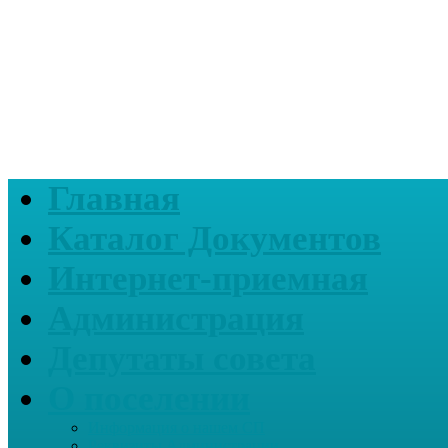
Главная
Каталог Документов
Интернет-приемная
Администрация
Депутаты совета
О поселении
Информация о нашем СП
Реквизиты Администрации