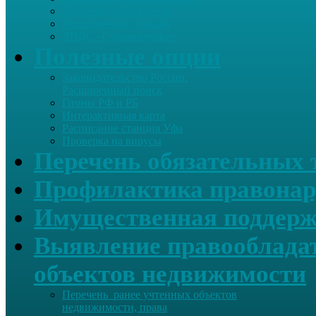
Летопись села Дуслык
Историческая справка
ЛПДС «Субханкулово»
Полезные опции
Законодательство России.
Расширенный поиск
Гимны РФ и РБ
Интерактивная карта
Расписание станция Уфа
Проверка на вирусы
Перечень обязательных 
Профилактика правонар
Имущественная поддерж
Выявление правообладат
объектов недвижимости
Перечень ранее учтенных объектов
недвижимости, права