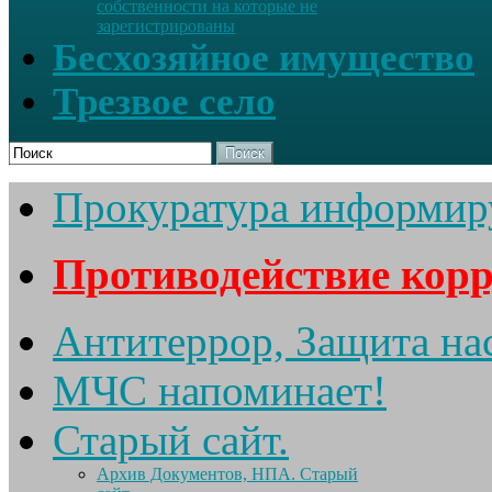
собственности на которые не
зарегистрированы
Бесхозяйное имущество
Трезвое село
Поиск
Прокуратура информир
Противодействие кор
Антитеррор, Защита на
МЧС напоминает!
Старый сайт.
Архив Документов, НПА. Старый