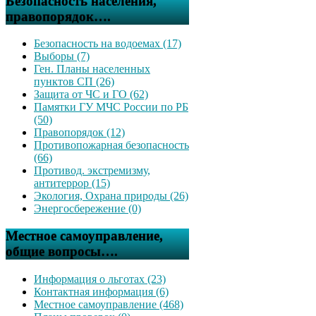
Безопасность населения,
правопорядок….
Безопасность на водоемах (17)
Выборы (7)
Ген. Планы населенных
пунктов СП (26)
Защита от ЧС и ГО (62)
Памятки ГУ МЧС России по РБ
(50)
Правопорядок (12)
Противопожарная безопасность
(66)
Противод. экстремизму,
антитеррор (15)
Экология, Охрана природы (26)
Энергосбережение (0)
Местное самоуправление,
общие вопросы….
Информация о льготах (23)
Контактная информация (6)
Местное самоуправление (468)