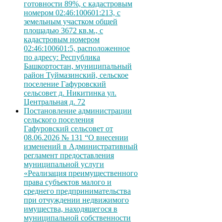
готовности 89%, с кадастровым
номером 02:46:100601:213, с
земельным участком общей
площадью 3672 кв.м., с
кадастровым номером
02:46:100601:5, расположенное
по адресу: Республика
Башкортостан, муниципальный
район Туймазинский, сельское
поселение Гафуровский
сельсовет д. Никитинка ул.
Центральная д. 72
Постановление администрации
сельского поселения
Гафуровский сельсовет от
08.06.2026 № 131 “О внесении
изменений в Административный
регламент предоставления
муниципальной услуги
«Реализация преимущественного
права субъектов малого и
среднего предпринимательства
при отчуждении недвижимого
имущества, находящегося в
муниципальной собственности