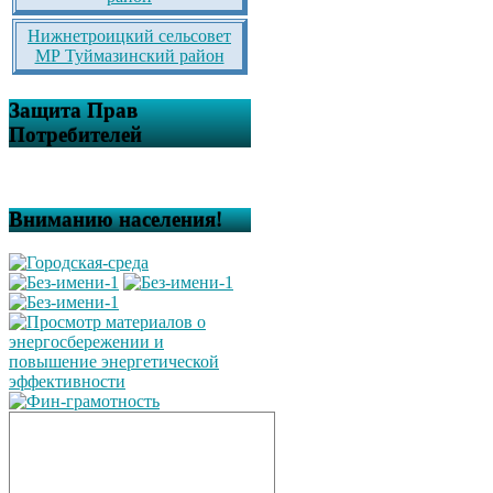
Нижнетроицкий сельсовет
МР Туймазинский район
Защита Прав
Потребителей
Вниманию населения!