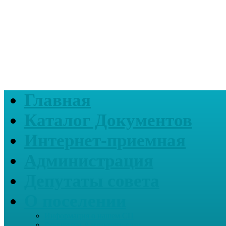
Главная
Каталог Документов
Интернет-приемная
Администрация
Депутаты совета
О поселении
Информация о нашем СП
Реквизиты Администрации