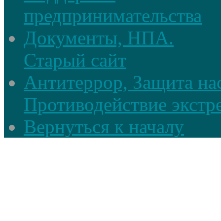
предпринимательства
Документы, НПА.
Старый сайт
Антитеррор, Защита на
Противодействие экстр
Вернуться к началу