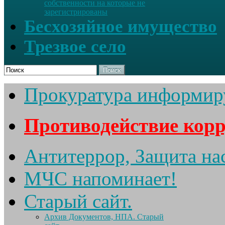
собственности на которые не
зарегистрированы
Бесхозяйное имущество
Трезвое село
Поиск
Прокуратура информир
Противодействие кор
Антитеррор, Защита на
МЧС напоминает!
Старый сайт.
Архив Документов, НПА. Старый