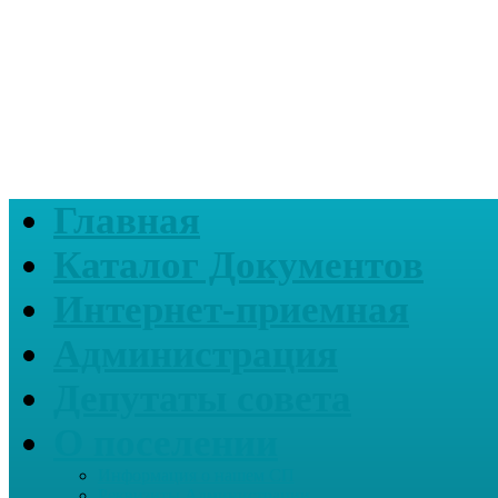
Главная
Каталог Документов
Интернет-приемная
Администрация
Депутаты совета
О поселении
Информация о нашем СП
Реквизиты Администрации