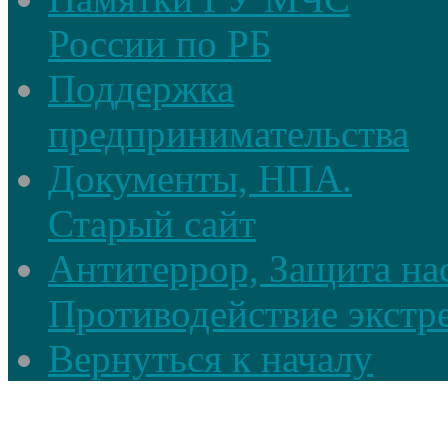
России по РБ
Поддержка
предпринимательства
Документы, НПА.
Старый сайт
Антитеррор, Защита на
Противодействие экстр
Вернуться к началу