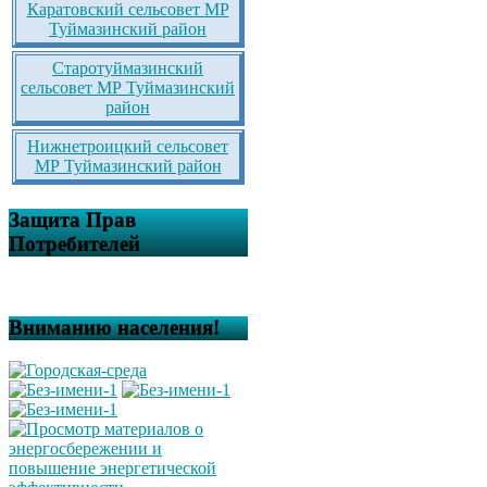
Каратовский сельсовет МР
Туймазинский район
Старотуймазинский
сельсовет МР Туймазинский
район
Нижнетроицкий сельсовет
МР Туймазинский район
Защита Прав
Потребителей
Вниманию населения!