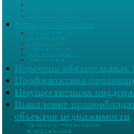
Летопись села Дуслык
Историческая справка
ЛПДС «Субханкулово»
Полезные опции
Законодательство России.
Расширенный поиск
Гимны РФ и РБ
Интерактивная карта
Расписание станция Уфа
Проверка на вирусы
Перечень обязательных 
Профилактика правонар
Имущественная поддерж
Выявление правообладат
объектов недвижимости
Перечень ранее учтенных объектов
недвижимости, права