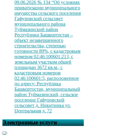
09.06.2026 № 134 “Об условиях
приватизации муниципального
имущества сельского поселения
Гафуровский сельсовет
муниципального района
Туймазинский район
Республики Башкортостан –
объект незавершенного
строительства, степенью
готовности 89%, с кадастровым
номером 02:46:100601:213, с
земельным участком общей
площадью 3672 кв.м., с
кадастровым номером
02:46:100601:5, расположенное
по адресу: Республика
Башкортостан, муниципальный
район Туймазинский, сельское
поселение Гафуровский
сельсовет д. Никитинка ул.
Центральная д. 72
Электронные услуги