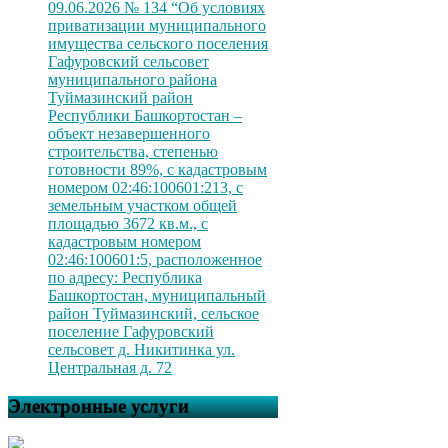
09.06.2026 № 134 “Об условиях
приватизации муниципального
имущества сельского поселения
Гафуровский сельсовет
муниципального района
Туймазинский район
Республики Башкортостан –
объект незавершенного
строительства, степенью
готовности 89%, с кадастровым
номером 02:46:100601:213, с
земельным участком общей
площадью 3672 кв.м., с
кадастровым номером
02:46:100601:5, расположенное
по адресу: Республика
Башкортостан, муниципальный
район Туймазинский, сельское
поселение Гафуровский
сельсовет д. Никитинка ул.
Центральная д. 72
Электронные услуги