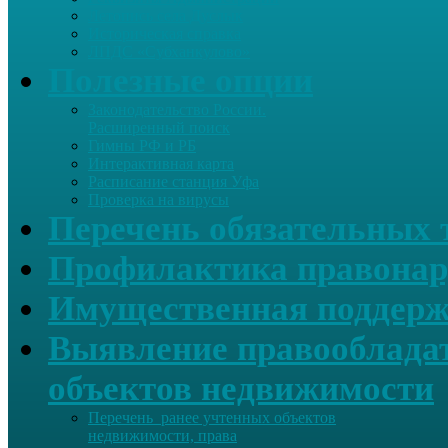
Летопись села Дуслык
Историческая справка
ЛПДС «Субханкулово»
Полезные опции
Законодательство России.
Расширенный поиск
Гимны РФ и РБ
Интерактивная карта
Расписание станция Уфа
Проверка на вирусы
Перечень обязательных 
Профилактика правонар
Имущественная поддерж
Выявление правообладат
объектов недвижимости
Перечень ранее учтенных объектов
недвижимости, права