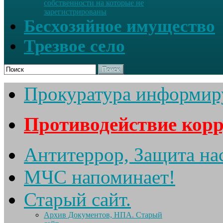
собственности на которые не
зарегистрированы
Бесхозяйное имущество
Трезвое село
Поиск
Прокуратура информир
Противодействие кор
Антитеррор, Защита на
МЧС напоминает!
Старый сайт.
Архив Документов, НПА. Старый