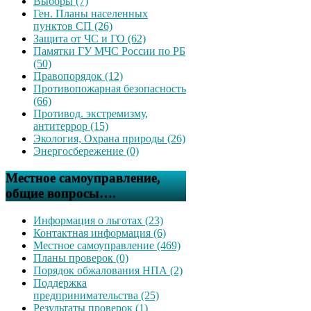
Выборы (7)
Ген. Планы населенных
пунктов СП (26)
Защита от ЧС и ГО (62)
Памятки ГУ МЧС России по РБ
(50)
Правопорядок (12)
Противопожарная безопасность
(66)
Противод. экстремизму,
антитеррор (15)
Экология, Охрана природы (26)
Энергосбережение (0)
Местное самоуправление,
общие вопросы….
Информация о льготах (23)
Контактная информация (6)
Местное самоуправление (469)
Планы проверок (0)
Порядок обжалования НПА (2)
Поддержка
предпринимательства (25)
Результаты проверок (1)