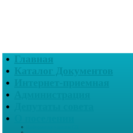
Главная
Каталог Документов
Интернет-приемная
Администрация
Депутаты совета
О поселении
Информация о нашем СП
Реквизиты Администрации