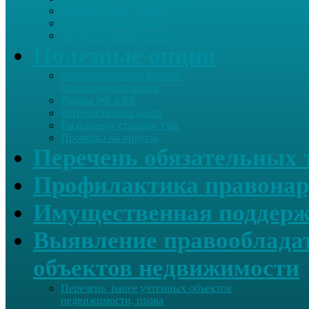
Летопись села Дуслык
Историческая справка
ЛПДС «Субханкулово»
Полезные опции
Законодательство России.
Расширенный поиск
Гимны РФ и РБ
Интерактивная карта
Расписание станция Уфа
Проверка на вирусы
Перечень обязательных 
Профилактика правонар
Имущественная поддерж
Выявление правообладат
объектов недвижимости
Перечень ранее учтенных объектов
недвижимости, права