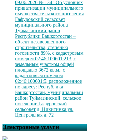
09.06.2026 № 134 “Об условиях
приватизации муниципального
имущества сельского поселения
Гафуровский сельсовет
муниципального района
Туймазинский район
Республики Башкортостан –
объект незавершенного
строительства, степенью
готовности 89%, с кадастровым
номером 02:46:100601:213, с
земельным участком общей
площадью 3672 кв.м., с
кадастровым номером
02:46:100601:5, расположенное
по адресу: Республика
Башкортостан, муниципальный
район Туймазинский, сельское
поселение Гафуровский
сельсовет д. Никитинка ул.
Центральная д. 72
Электронные услуги