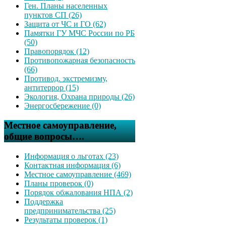
Ген. Планы населенных
пунктов СП (26)
Защита от ЧС и ГО (62)
Памятки ГУ МЧС России по РБ
(50)
Правопорядок (12)
Противопожарная безопасность
(66)
Противод. экстремизму,
антитеррор (15)
Экология, Охрана природы (26)
Энергосбережение (0)
Местное самоуправление,
общие вопросы….
Информация о льготах (23)
Контактная информация (6)
Местное самоуправление (469)
Планы проверок (0)
Порядок обжалования НПА (2)
Поддержка
предпринимательства (25)
Результаты проверок (1)