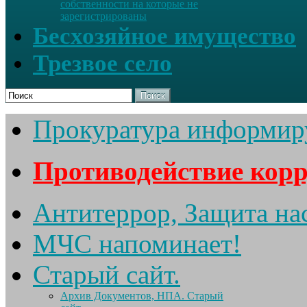
собственности на которые не
зарегистрированы
Бесхозяйное имущество
Трезвое село
Поиск
Прокуратура информир
Противодействие кор
Антитеррор, Защита на
МЧС напоминает!
Старый сайт.
Архив Документов, НПА. Старый