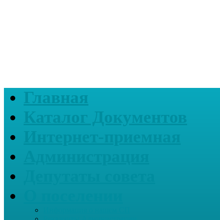
Главная
Каталог Документов
Интернет-приемная
Администрация
Депутаты совета
О поселении
Информация о нашем СП
Реквизиты Администрации