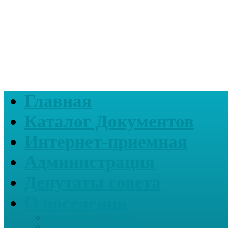
Главная
Каталог Документов
Интернет-приемная
Администрация
Депутаты совета
О поселении
Информация о нашем СП
Реквизиты Администрации