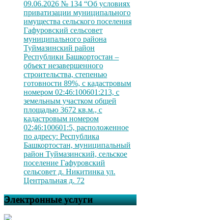
09.06.2026 № 134 “Об условиях
приватизации муниципального
имущества сельского поселения
Гафуровский сельсовет
муниципального района
Туймазинский район
Республики Башкортостан –
объект незавершенного
строительства, степенью
готовности 89%, с кадастровым
номером 02:46:100601:213, с
земельным участком общей
площадью 3672 кв.м., с
кадастровым номером
02:46:100601:5, расположенное
по адресу: Республика
Башкортостан, муниципальный
район Туймазинский, сельское
поселение Гафуровский
сельсовет д. Никитинка ул.
Центральная д. 72
Электронные услуги