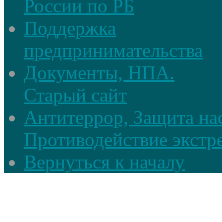
России по РБ
Поддержка
предпринимательства
Документы, НПА.
Старый сайт
Антитеррор, Защита на
Противодействие экстр
Вернуться к началу