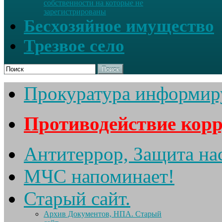
собственности на которые не
зарегистрированы
Бесхозяйное имущество
Трезвое село
Поиск
Прокуратура информир
Противодействие кор
Антитеррор, Защита на
МЧС напоминает!
Старый сайт.
Архив Документов, НПА. Старый