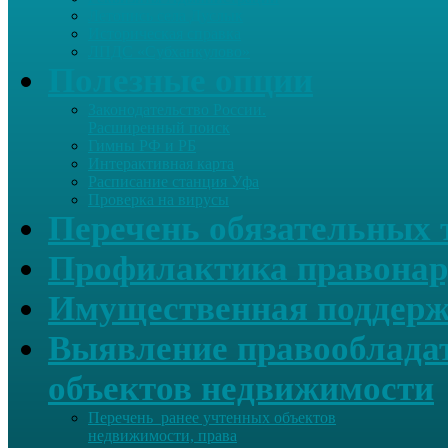
Летопись села Дуслык
Историческая справка
ЛПДС «Субханкулово»
Полезные опции
Законодательство России.
Расширенный поиск
Гимны РФ и РБ
Интерактивная карта
Расписание станция Уфа
Проверка на вирусы
Перечень обязательных 
Профилактика правонар
Имущественная поддерж
Выявление правообладат
объектов недвижимости
Перечень ранее учтенных объектов
недвижимости, права