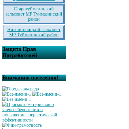
Старотуймазинский
сельсовет МР Туймазинский
район
Нижнетроицкий сельсовет
МР Туймазинский район
Защита Прав
Потребителей
Вниманию населения!