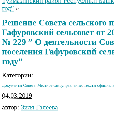
Туймазинский район Республики Башк
год”
»
Решение Совета сельского 
Гафуровский сельсовет от 26
№ 229 ” О деятельности Сов
поселения Гафуровский сель
году”
Категории:
Документы Совета
,
Местное самоуправление
,
Тексты официал
04.03.2019
автор:
Зиля Галеева