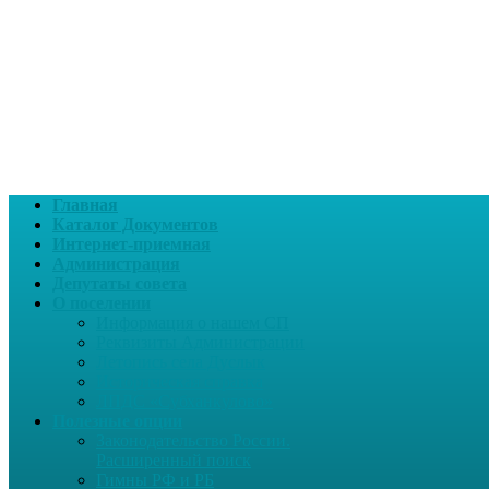
Главная
Каталог Документов
Интернет-приемная
Администрация
Депутаты совета
О поселении
Информация о нашем СП
Реквизиты Администрации
Летопись села Дуслык
Историческая справка
ЛПДС «Субханкулово»
Полезные опции
Законодательство России.
Расширенный поиск
Гимны РФ и РБ