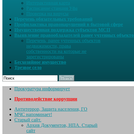
Интерактивная карта
Расписание станция Уфа
Проверка на вирусы
Перечень обязательных требований
Профилактика правонарушений в бытовой сфере
Имущественная поддержка субъектов МСП
Выявление правообладателей ранее учтенных объект
Перечень ранее учтенных объектов
недвижимости, права
собственности на которые не
зарегистрированы
Бесхозяйное имущество
Трезвое село
Поиск
Прокуратура информирует
Противодействие коррупции
Антитеррор, Защита населения, ГО
МЧС напоминает!
Старый сайт.
Архив Документов, НПА. Старый
сайт