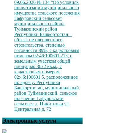
09.06.2026 № 134 “Об условиях
приватизации муниципального
имущества сельского поселения
Гафуровский сельсовет
муниципального района
Туймазинский район
Республики Башкортостан –
объект незавершенного
строительства, степенью
готовности 89%, с кадастровым
номером 02:46:100601:213, с
земельным участком общей
площадью 3672 кв.м., с
кадастровым номером
02:46:100601:5, расположенное
по адресу: Республика
Башкортостан, муниципальный
район Туймазинский, сельское
поселение Гафуровский
сельсовет д. Никитинка ул.
Центральная д. 72
Электронные услуги