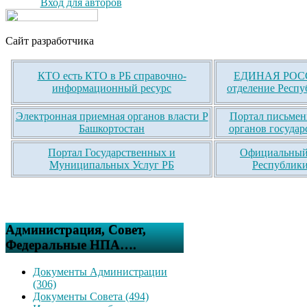
Вход для авторов
Сайт разработчика
КТО есть КТО в РБ справочно-
ЕДИНАЯ РОСС
информационный ресурс
отделение Респу
Электронная приемная органов власти Р
Портал письмен
Башкортостан
органов государ
Портал Государственных и
Официальный 
Муниципальных Услуг РБ
Республики
Администрация, Совет,
Федеральные НПА….
Документы Администрации
(306)
Документы Совета (494)