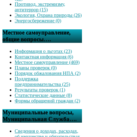
Противод. экстремизму,
антитеррор (15)
Экология, Охрана природы (26)
Энергосбережение (0)
Местное самоуправление,
общие вопросы….
Информация о льготах (23)
Контактная информация (6)
Местное самоуправление (469)
Планы проверок (0)
Порядок обжалования НПА (2)
Поддержка
предпринимательства (25)
Результаты проверок (1)
Статистические данные (8)
Формы обращений граждан (2)
Муниципальные вопросы,
Муниципальная Служба….
Сведения о доходах, расходах,
об имуществе и обязательствах