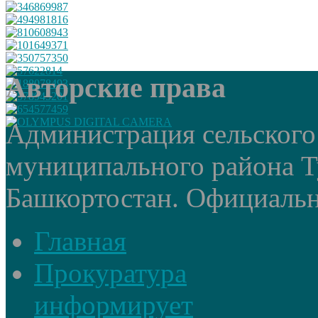
Авторские права
Администрация сельского
муниципального района Т
Башкортостан. Официальный
Главная
Прокуратура
информирует