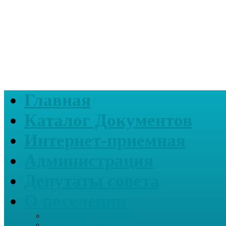
Главная
Каталог Документов
Интернет-приемная
Администрация
Депутаты совета
О поселении
Информация о нашем СП
Реквизиты Администрации