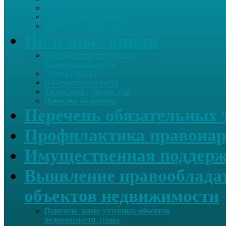
Летопись села Дуслык
Историческая справка
ЛПДС «Субханкулово»
Полезные опции
Законодательство России.
Расширенный поиск
Гимны РФ и РБ
Интерактивная карта
Расписание станция Уфа
Проверка на вирусы
Перечень обязательных 
Профилактика правонар
Имущественная поддерж
Выявление правообладат
объектов недвижимости
Перечень ранее учтенных объектов
недвижимости, права