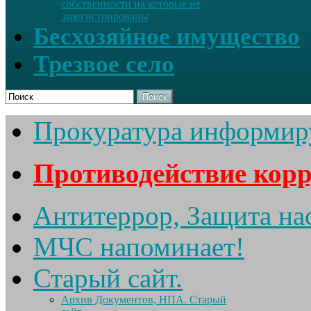
собственности на которые не
зарегистрированы
Бесхозяйное имущество
Трезвое село
Поиск
Прокуратура информир
Противодействие кор
Антитеррор, Защита на
МЧС напоминает!
Старый сайт.
Архив Документов, НПА. Старый