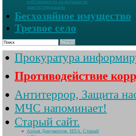
собственности на которые не
зарегистрированы
Бесхозяйное имущество
Трезвое село
Поиск
Прокуратура информир
Противодействие кор
Антитеррор, Защита на
МЧС напоминает!
Старый сайт.
Архив Документов, НПА. Старый