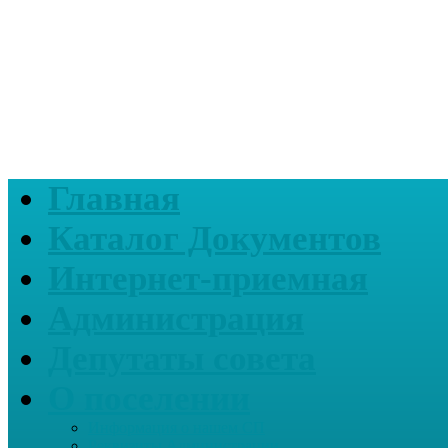
Главная
Каталог Документов
Интернет-приемная
Администрация
Депутаты совета
О поселении
Информация о нашем СП
Реквизиты Администрации