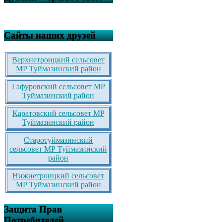
Сайты наших друзей
Верхнетроицкий сельсовет
МР Туймазинский район
Гафуровский сельсовет МР
Туймазинский район
Каратовский сельсовет МР
Туймазинский район
Старотуймазинский
сельсовет МР Туймазинский
район
Нижнетроицкий сельсовет
МР Туймазинский район
Защита Прав
Потребителей