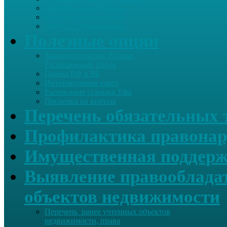
Летопись села Дуслык
Историческая справка
ЛПДС «Субханкулово»
Полезные опции
Законодательство России.
Расширенный поиск
Гимны РФ и РБ
Интерактивная карта
Расписание станция Уфа
Проверка на вирусы
Перечень обязательных 
Профилактика правонар
Имущественная поддерж
Выявление правообладат
объектов недвижимости
Перечень ранее учтенных объектов
недвижимости, права