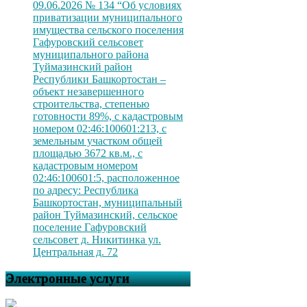
09.06.2026 № 134 “Об условиях
приватизации муниципального
имущества сельского поселения
Гафуровский сельсовет
муниципального района
Туймазинский район
Республики Башкортостан –
объект незавершенного
строительства, степенью
готовности 89%, с кадастровым
номером 02:46:100601:213, с
земельным участком общей
площадью 3672 кв.м., с
кадастровым номером
02:46:100601:5, расположенное
по адресу: Республика
Башкортостан, муниципальный
район Туймазинский, сельское
поселение Гафуровский
сельсовет д. Никитинка ул.
Центральная д. 72
Электронные услуги