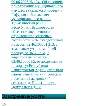
09.06.2026 № 134 “Об условиях
приватизации муниципального
имущества сельского поселения
Гафуровский сельсовет
муниципального района
Туймазинский район
Республики Башкортостан –
объект незавершенного
строительства, степенью
готовности 89%, с кадастровым
номером 02:46:100601:213, с
земельным участком общей
площадью 3672 кв.м., с
кадастровым номером
02:46:100601:5, расположенное
по адресу: Республика
Башкортостан, муниципальный
район Туймазинский, сельское
поселение Гафуровский
сельсовет д. Никитинка ул.
Центральная д. 72
Электронные услуги