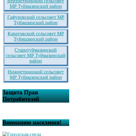
Верхнетроицкий сельсовет
МР Туймазинский район
Гафуровский сельсовет МР
Туймазинский район
Каратовский сельсовет МР
Туймазинский район
Старотуймазинский
сельсовет МР Туймазинский
район
Нижнетроицкий сельсовет
МР Туймазинский район
Защита Прав
Потребителей
Вниманию населения!