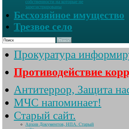
собственности на которые не
зарегистрированы
Бесхозяйное имущество
Трезвое село
Поиск
Прокуратура информир
Противодействие кор
Антитеррор, Защита на
МЧС напоминает!
Старый сайт.
Архив Документов, НПА. Старый