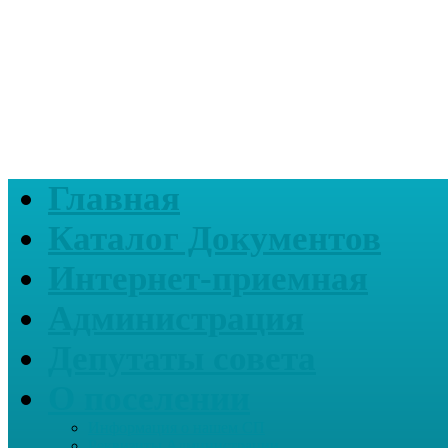
Главная
Каталог Документов
Интернет-приемная
Администрация
Депутаты совета
О поселении
Информация о нашем СП
Реквизиты Администрации