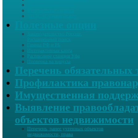
Летопись села Дуслык
Историческая справка
ЛПДС «Субханкулово»
Полезные опции
Законодательство России.
Расширенный поиск
Гимны РФ и РБ
Интерактивная карта
Расписание станция Уфа
Проверка на вирусы
Перечень обязательных 
Профилактика правонар
Имущественная поддерж
Выявление правообладат
объектов недвижимости
Перечень ранее учтенных объектов
недвижимости, права