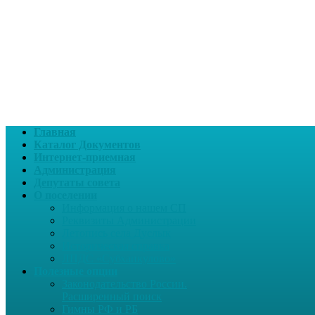
Главная
Каталог Документов
Интернет-приемная
Администрация
Депутаты совета
О поселении
Информация о нашем СП
Реквизиты Администрации
Летопись села Дуслык
Историческая справка
ЛПДС «Субханкулово»
Полезные опции
Законодательство России.
Расширенный поиск
Гимны РФ и РБ