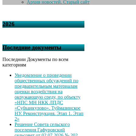
Архив новостей. Старый сайт
2026
Последние документы
Последнии Документы по всем
категориям
Уведомление о проведении
общественных обсуждений по
предварительным материалам
оценки воздействия на
окружающую среду, по объекту
«НПС МН НКК ЛПДС
«Субханкулово». Туймазинское
НУ. Реконструкция. Этап 1. Этап
2»
Решение Совета сельского
поселения Гафуровский
сельсовет от 02.07.2026 № 202