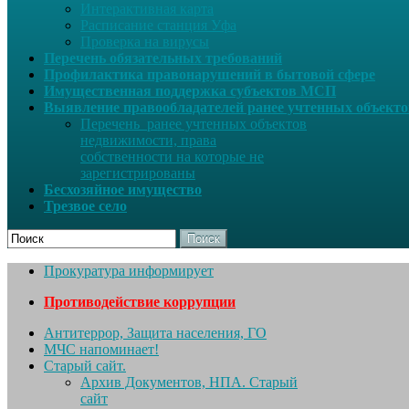
Интерактивная карта
Расписание станция Уфа
Проверка на вирусы
Перечень обязательных требований
Профилактика правонарушений в бытовой сфере
Имущественная поддержка субъектов МСП
Выявление правообладателей ранее учтенных объект
Перечень ранее учтенных объектов
недвижимости, права
собственности на которые не
зарегистрированы
Бесхозяйное имущество
Трезвое село
Поиск
Прокуратура информирует
Противодействие коррупции
Антитеррор, Защита населения, ГО
МЧС напоминает!
Старый сайт.
Архив Документов, НПА. Старый
сайт