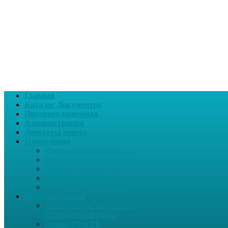
Главная
Каталог Документов
Интернет-приемная
Администрация
Депутаты совета
О поселении
Информация о нашем СП
Реквизиты Администрации
Летопись села Дуслык
Историческая справка
ЛПДС «Субханкулово»
Полезные опции
Законодательство России.
Расширенный поиск
Гимны РФ и РБ