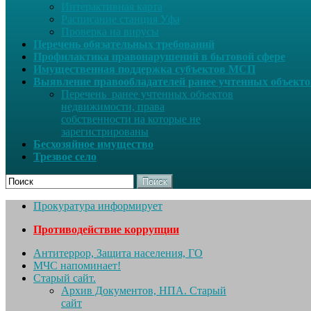
Интерактивная карта
Расписание станция Уфа
Проверка на вирусы
Перечень обязательных требований
Профилактика правонарушений в бытовой сфере
Имущественная поддержка субъектов МСП
Выявление правообладателей ранее учтенных объект
Перечень ранее учтенных объектов
недвижимости, права
собственности на которые не
зарегистрированы
Бесхозяйное имущество
Трезвое село
Поиск
Прокуратура информирует
Противодействие коррупции
Антитеррор, Защита населения, ГО
МЧС напоминает!
Старый сайт.
Архив Документов, НПА. Старый
сайт