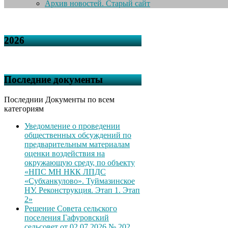
Архив новостей. Старый сайт
2026
Последние документы
Последнии Документы по всем
категориям
Уведомление о проведении
общественных обсуждений по
предварительным материалам
оценки воздействия на
окружающую среду, по объекту
«НПС МН НКК ЛПДС
«Субханкулово». Туймазинское
НУ. Реконструкция. Этап 1. Этап
2»
Решение Совета сельского
поселения Гафуровский
сельсовет от 02.07.2026 № 202