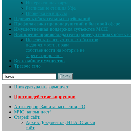
Интерактивная карта
Расписание станция Уфа
Проверка на вирусы
Перечень обязательных требований
Профилактика правонарушений в бытовой сфере
Имущественная поддержка субъектов МСП
Выявление правообладателей ранее учтенных объект
Перечень ранее учтенных объектов
недвижимости, права
собственности на которые не
зарегистрированы
Бесхозяйное имущество
Трезвое село
Поиск
Прокуратура информирует
Противодействие коррупции
Антитеррор, Защита населения, ГО
МЧС напоминает!
Старый сайт.
Архив Документов, НПА. Старый
сайт