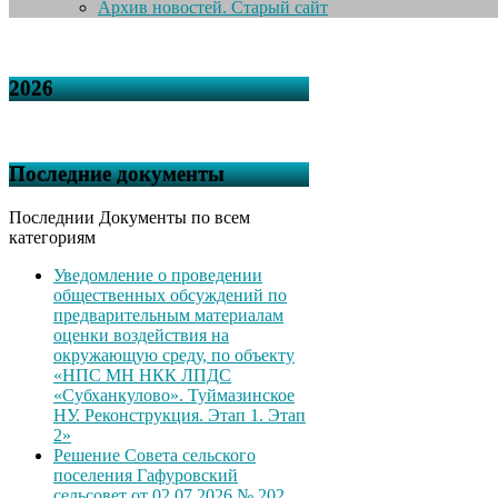
Архив новостей. Старый сайт
2026
Последние документы
Последнии Документы по всем
категориям
Уведомление о проведении
общественных обсуждений по
предварительным материалам
оценки воздействия на
окружающую среду, по объекту
«НПС МН НКК ЛПДС
«Субханкулово». Туймазинское
НУ. Реконструкция. Этап 1. Этап
2»
Решение Совета сельского
поселения Гафуровский
сельсовет от 02.07.2026 № 202