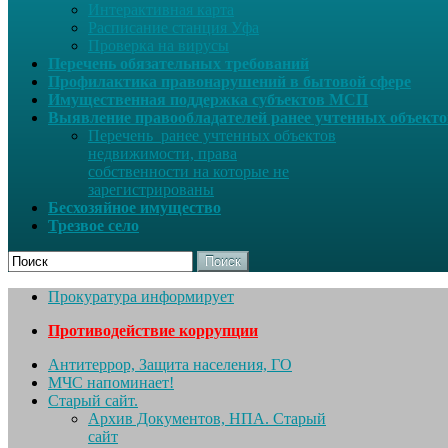
Интерактивная карта
Расписание станция Уфа
Проверка на вирусы
Перечень обязательных требований
Профилактика правонарушений в бытовой сфере
Имущественная поддержка субъектов МСП
Выявление правообладателей ранее учтенных объект
Перечень ранее учтенных объектов
недвижимости, права
собственности на которые не
зарегистрированы
Бесхозяйное имущество
Трезвое село
Поиск
Прокуратура информирует
Противодействие коррупции
Антитеррор, Защита населения, ГО
МЧС напоминает!
Старый сайт.
Архив Документов, НПА. Старый
сайт