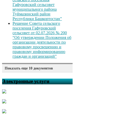
Гафуровский сельсовет
муниципального района
Туймазинский район
Республики Башкортостан”
Решение Совета сельского
поселения Гафуровский
сельсовет от 02.07.2026 № 200
“Об утверждении Положения об
организации деятельности по
правовому просвещению и
правовому информированию
граждан и организаций”
Показать еще 10 документов
Решение Совета сельского
поселения Гафуровский
Электронные услуги
сельсовет от 02.07.2026 № 199
“Об отмене решения Совета
сельского поселения
Гафуровский сельсовет
муниципального района
Туймазинский район
Республики Башкортостан от
16.10.2024 года № 86 «Об