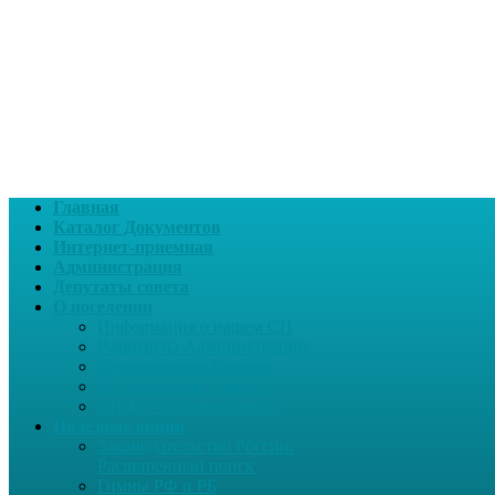
Главная
Каталог Документов
Интернет-приемная
Администрация
Депутаты совета
О поселении
Информация о нашем СП
Реквизиты Администрации
Летопись села Дуслык
Историческая справка
ЛПДС «Субханкулово»
Полезные опции
Законодательство России.
Расширенный поиск
Гимны РФ и РБ