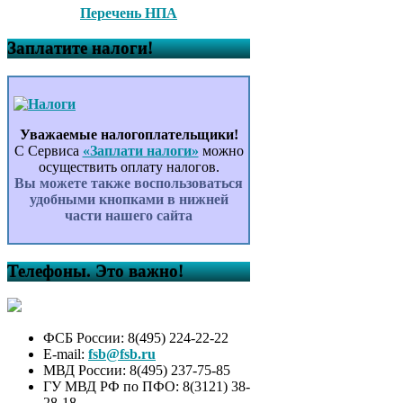
30.06.2026 г.
Перечень НПА
ИЗВЕЩЕНИЕ о проведении
аукциона на право заключения
Заплатите налоги!
договора аренды земельного
участка в электронной форме.
Как защитить себя от вовлечения
в экстремистскую и
террористическую деятельность
Памятка по
Уважаемые налогоплательщики!
антитеррористической
С Сервиса
«Заплати налоги»
можно
безопасности
осуществить оплату налогов.
ФЕДЕРАЛЬНЫЙ ЗАКОН “О
Вы можете также воспользоваться
противодействии терроризму” от
удобными кнопками в нижней
096 марта 2006 года № 35-ФЗ
части нашего сайта
Сообщение о возможности
предоставления в аренду
земельного участка,
Телефоны. Это важно!
государственная собственность
на который не разграничена
Постановление администрации
сельского поселения
ФСБ России: 8(495) 224-22-22
Гафуровский сельсовет от
E-mail:
fsb@fsb.ru
09.06.2026 № 134 “Об условиях
МВД России: 8(495) 237-75-85
приватизации муниципального
ГУ МВД РФ по ПФО: 8(3121) 38-
имущества сельского поселения
28-18