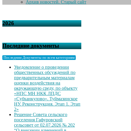
Архив новостей. Старый сайт
2026
Последние документы
Последнии Документы по всем категориям
Уведомление о проведении
общественных обсуждений по
предварительным материалам
оценки воздействия на
окружающую среду, по объекту
«НПС МН НКК ЛПДС
«Субханкулово». Туймазинское
НУ. Реконструкция. Этап 1. Этап
2»
Решение Совета сельского
поселения Гафуровский
сельсовет от 02.07.2026 № 202
“О внесении изменений в