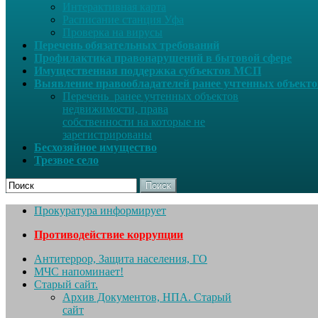
Интерактивная карта
Расписание станция Уфа
Проверка на вирусы
Перечень обязательных требований
Профилактика правонарушений в бытовой сфере
Имущественная поддержка субъектов МСП
Выявление правообладателей ранее учтенных объект
Перечень ранее учтенных объектов
недвижимости, права
собственности на которые не
зарегистрированы
Бесхозяйное имущество
Трезвое село
Поиск
Прокуратура информирует
Противодействие коррупции
Антитеррор, Защита населения, ГО
МЧС напоминает!
Старый сайт.
Архив Документов, НПА. Старый
сайт