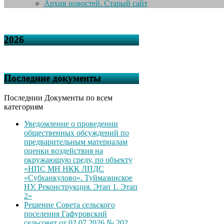
Архив новостей. Старый сайт
2026
Последние документы
Последнии Документы по всем
категориям
Уведомление о проведении
общественных обсуждений по
предварительным материалам
оценки воздействия на
окружающую среду, по объекту
«НПС МН НКК ЛПДС
«Субханкулово». Туймазинское
НУ. Реконструкция. Этап 1. Этап
2»
Решение Совета сельского
поселения Гафуровский
сельсовет от 02.07.2026 № 202