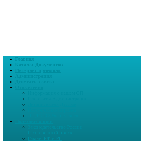
Главная
Каталог Документов
Интернет-приемная
Администрация
Депутаты совета
О поселении
Информация о нашем СП
Реквизиты Администрации
Летопись села Дуслык
Историческая справка
ЛПДС «Субханкулово»
Полезные опции
Законодательство России.
Расширенный поиск
Гимны РФ и РБ