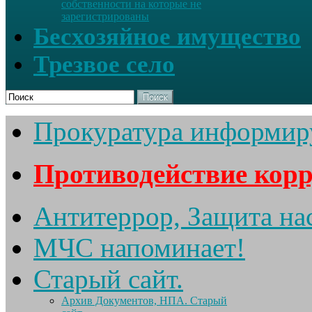
собственности на которые не
зарегистрированы
Бесхозяйное имущество
Трезвое село
Поиск
Прокуратура информир
Противодействие кор
Антитеррор, Защита на
МЧС напоминает!
Старый сайт.
Архив Документов, НПА. Старый