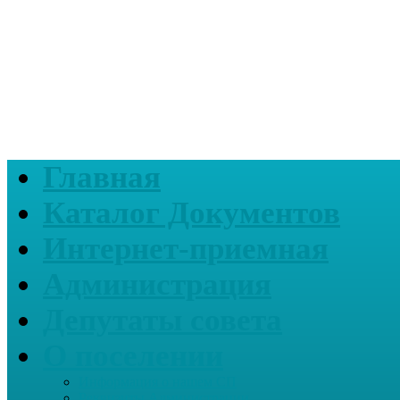
Главная
Каталог Документов
Интернет-приемная
Администрация
Депутаты совета
О поселении
Информация о нашем СП
Реквизиты Администрации