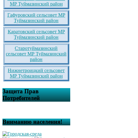
МР Туймазинский район
Гафуровский сельсовет МР
Туймазинский район
Каратовский сельсовет МР
Туймазинский район
Старотуймазинский
сельсовет МР Туймазинский
район
Нижнетроицкий сельсовет
МР Туймазинский район
Защита Прав
Потребителей
Вниманию населения!