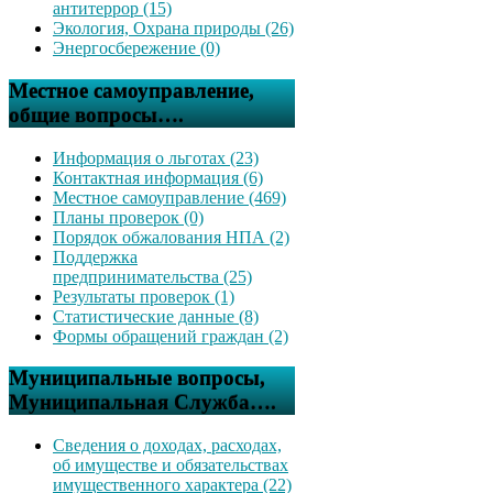
антитеррор (15)
Экология, Охрана природы (26)
Энергосбережение (0)
Местное самоуправление,
общие вопросы….
Информация о льготах (23)
Контактная информация (6)
Местное самоуправление (469)
Планы проверок (0)
Порядок обжалования НПА (2)
Поддержка
предпринимательства (25)
Результаты проверок (1)
Статистические данные (8)
Формы обращений граждан (2)
Муниципальные вопросы,
Муниципальная Служба….
Сведения о доходах, расходах,
об имуществе и обязательствах
имущественного характера (22)