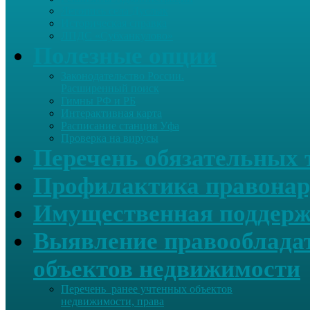
Летопись села Дуслык
Историческая справка
ЛПДС «Субханкулово»
Полезные опции
Законодательство России.
Расширенный поиск
Гимны РФ и РБ
Интерактивная карта
Расписание станция Уфа
Проверка на вирусы
Перечень обязательных 
Профилактика правонар
Имущественная поддерж
Выявление правообладат
объектов недвижимости
Перечень ранее учтенных объектов
недвижимости, права