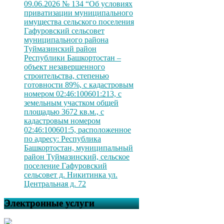
09.06.2026 № 134 “Об условиях
приватизации муниципального
имущества сельского поселения
Гафуровский сельсовет
муниципального района
Туймазинский район
Республики Башкортостан –
объект незавершенного
строительства, степенью
готовности 89%, с кадастровым
номером 02:46:100601:213, с
земельным участком общей
площадью 3672 кв.м., с
кадастровым номером
02:46:100601:5, расположенное
по адресу: Республика
Башкортостан, муниципальный
район Туймазинский, сельское
поселение Гафуровский
сельсовет д. Никитинка ул.
Центральная д. 72
Электронные услуги