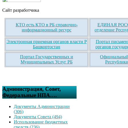
Сайт разработчика
КТО есть КТО в РБ справочно-
ЕДИНАЯ РОСС
информационный ресурс
отделение Респу
Электронная приемная органов власти Р
Портал письмен
Башкортостан
органов государ
Портал Государственных и
Официальный 
Муниципальных Услуг РБ
Республики
Администрация, Совет,
Федеральные НПА….
Документы Администрации
(306)
Документы Совета (494)
Использование бюджетных
средств (236)