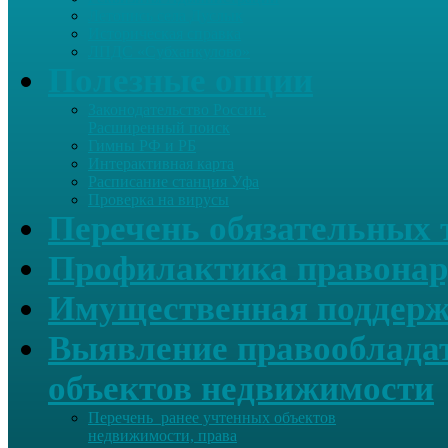
Летопись села Дуслык
Историческая справка
ЛПДС «Субханкулово»
Полезные опции
Законодательство России.
Расширенный поиск
Гимны РФ и РБ
Интерактивная карта
Расписание станция Уфа
Проверка на вирусы
Перечень обязательных 
Профилактика правонар
Имущественная поддерж
Выявление правообладат
объектов недвижимости
Перечень ранее учтенных объектов
недвижимости, права