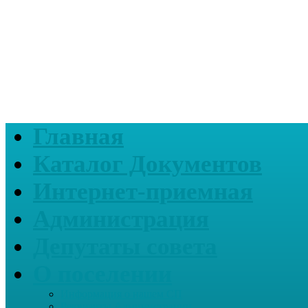
Главная
Каталог Документов
Интернет-приемная
Администрация
Депутаты совета
О поселении
Информация о нашем СП
Реквизиты Администрации