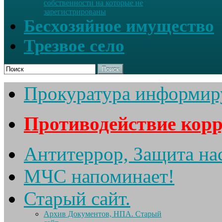
собственности на которые не
зарегистрированы
Бесхозяйное имущество
Трезвое село
Поиск
Прокуратура информир
Противодействие кор
Антитеррор, Защита на
МЧС напоминает!
Старый сайт.
Архив Документов, НПА. Старый