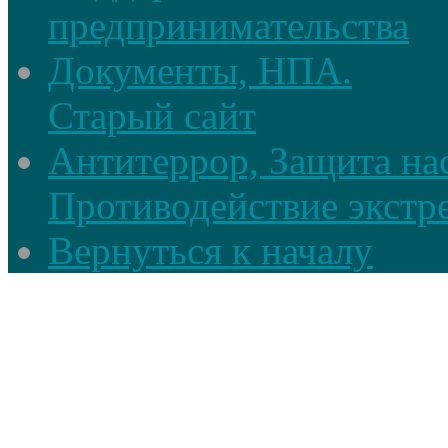
предпринимательства
Документы, НПА.
Старый сайт
Антитеррор, Защита на
Противодействие экстр
Вернуться к началу