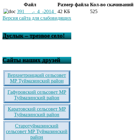
Файл
Размер файла
Кол-во скачиваний
391___.-_4_-2014_
42 КБ
525
Версия сайта для слабовидящих
Дуслык – трезвое село!
Сайты наших друзей
Верхнетроицкий сельсовет
МР Туймазинский район
Гафуровский сельсовет МР
Туймазинский район
Каратовский сельсовет МР
Туймазинский район
Старотуймазинский
сельсовет МР Туймазинский
район