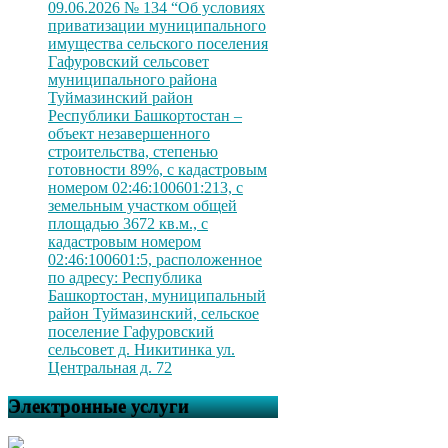
09.06.2026 № 134 “Об условиях
приватизации муниципального
имущества сельского поселения
Гафуровский сельсовет
муниципального района
Туймазинский район
Республики Башкортостан –
объект незавершенного
строительства, степенью
готовности 89%, с кадастровым
номером 02:46:100601:213, с
земельным участком общей
площадью 3672 кв.м., с
кадастровым номером
02:46:100601:5, расположенное
по адресу: Республика
Башкортостан, муниципальный
район Туймазинский, сельское
поселение Гафуровский
сельсовет д. Никитинка ул.
Центральная д. 72
Электронные услуги